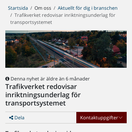
Du
Startsida
Om oss
Aktuellt för dig i branschen
är
Trafikverket redovisar inriktningsunderlag för
här:
transportsystemet
Denna nyhet är äldre än 6 månader
Trafikverket redovisar
inriktningsunderlag för
transportsystemet
Dela
Kontaktuppgifter