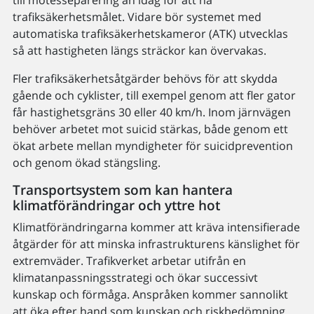
till mötesseparering än idag för att nå
trafiksäkerhetsmålet. Vidare bör systemet med
automatiska trafiksäkerhetskameror (ATK) utvecklas
så att hastigheten längs sträckor kan övervakas.
Fler trafiksäkerhetsåtgärder behövs för att skydda
gående och cyklister, till exempel genom att fler gator
får hastighetsgräns 30 eller 40 km/h. Inom järnvägen
behöver arbetet mot suicid stärkas, både genom ett
ökat arbete mellan myndigheter för suicidprevention
och genom ökad stängsling.
Transportsystem som kan hantera
klimatförändringar och yttre hot
Klimatförändringarna kommer att kräva intensifierade
åtgärder för att minska infrastrukturens känslighet för
extremväder. Trafikverket arbetar utifrån en
klimatanpassningsstrategi och ökar successivt
kunskap och förmåga. Anspråken kommer sannolikt
att öka efter hand som kunskap och riskbedömning