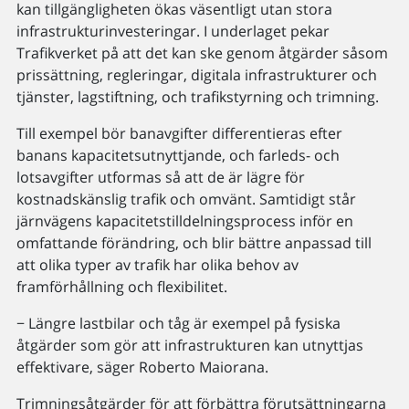
kan tillgängligheten ökas väsentligt utan stora
infrastrukturinvesteringar. I underlaget pekar
Trafikverket på att det kan ske genom åtgärder såsom
prissättning, regleringar, digitala infrastrukturer och
tjänster, lagstiftning, och trafikstyrning och trimning.
Till exempel bör banavgifter differentieras efter
banans kapacitetsutnyttjande, och farleds- och
lotsavgifter utformas så att de är lägre för
kostnadskänslig trafik och omvänt. Samtidigt står
järnvägens kapacitetstilldelningsprocess inför en
omfattande förändring, och blir bättre anpassad till
att olika typer av trafik har olika behov av
framförhållning och flexibilitet.
− Längre lastbilar och tåg är exempel på fysiska
åtgärder som gör att infrastrukturen kan utnyttjas
effektivare, säger Roberto Maiorana.
Trimningsåtgärder för att förbättra förutsättningarna