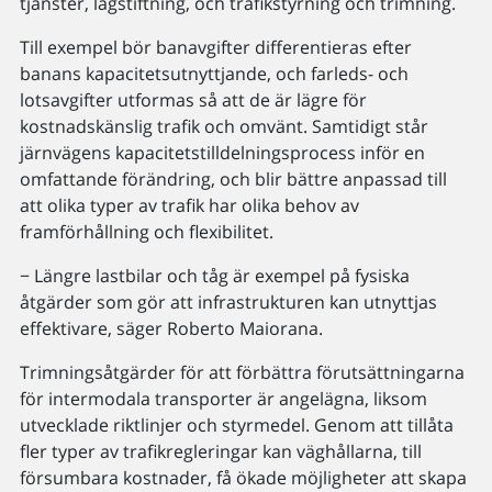
tjänster, lagstiftning, och trafikstyrning och trimning.
Till exempel bör banavgifter differentieras efter
banans kapacitetsutnyttjande, och farleds- och
lotsavgifter utformas så att de är lägre för
kostnadskänslig trafik och omvänt. Samtidigt står
järnvägens kapacitetstilldelningsprocess inför en
omfattande förändring, och blir bättre anpassad till
att olika typer av trafik har olika behov av
framförhållning och flexibilitet.
− Längre lastbilar och tåg är exempel på fysiska
åtgärder som gör att infrastrukturen kan utnyttjas
effektivare, säger Roberto Maiorana.
Trimningsåtgärder för att förbättra förutsättningarna
för intermodala transporter är angelägna, liksom
utvecklade riktlinjer och styrmedel. Genom att tillåta
fler typer av trafikregleringar kan väghållarna, till
försumbara kostnader, få ökade möjligheter att skapa