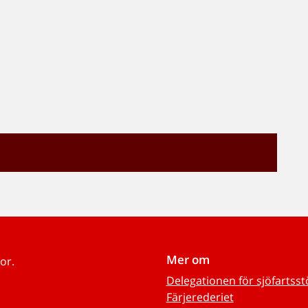
Mer om
or.
Delegationen för sjöfartss
Färjerederiet