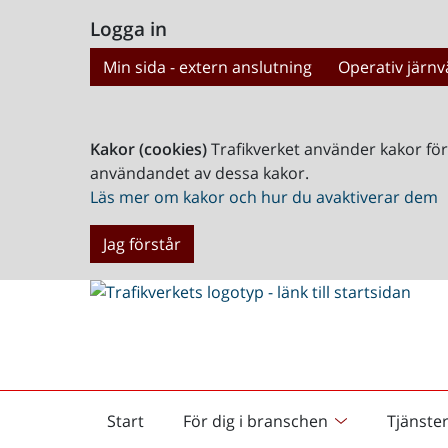
Logga in
Min sida - extern anslutning
Operativ järnv
Kakor (cookies)
Trafikverket använder kakor fö
användandet av dessa kakor.
Läs mer om kakor och hur du avaktiverar dem
Jag förstår
Start
För dig i branschen
Tjänste
Startsida