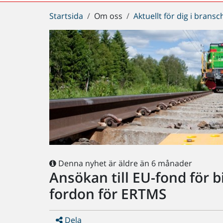
Du
Startsida
Om oss
Aktuellt för dig i brans
är
här:
Denna nyhet är äldre än 6 månader
Ansökan till EU-fond för b
fordon för ERTMS
Dela