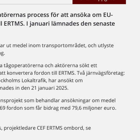
törernas process för att ansöka om EU-
ll ERTMS. I januari lämnades den senaste
ar ut medel inom transportområdet, och utlyste
g.
ka tågoperatörerna och aktörerna sökt ett
tt konvertera fordon till ERTMS. Två järnvägsföretag:
ockholms Lokaltrafik, har ansökt om
nades in den 21 januari 2025.
onsprojekt som behandlar ansökningar om medel
669 fordon som får bidrag med 79,6 miljoner euro.
us, projektledare CEF ERTMS ombord, se