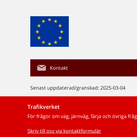
Kontakt
Senast uppdaterad/granskad: 2025-03-04
Trafikverket
För frågor om väg, järnväg, färja och övriga fråg
Skriv till oss via kontaktformulär