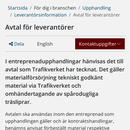
Du
Startsida
För dig i branschen
Upphandling
är
Leverantörsinformation
Avtal för leverantörer
här:
Avtal för leverantörer
Dela
English
Kontaktuppgifter
I entreprenadupphandlingar hänvisas det till
avtal som Trafikverket har tecknat. Det gäller
materialförsörjning tekniskt godkänt
material via Trafikverket och
omhändertagande av spårodugliga
träsliprar.
Avtalen ska användas inom den entreprenad som
upphandlingen gäller och är kontraktshandlingar,
benämns anvisat förbeställt material respektive