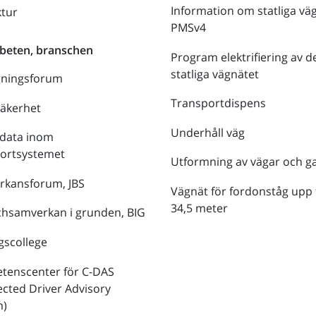
Information om statliga vä
ktur
PMSv4
beten, branschen
Program elektrifiering av d
statliga vägnätet
gningsforum
Transportdispens
säkerhet
Underhåll väg
data inom
portsystemet
Utformning av vägar och g
rkansforum, JBS
Vägnät för fordonståg upp t
34,5 meter
hsamverkan i grunden, BIG
gscollege
tenscenter för C-DAS
cted Driver Advisory
m)