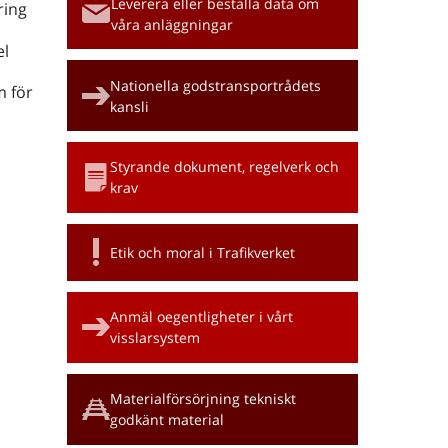
Leverera eller beställa data om
ring
våra anläggningar
l
Nationella godstransportrådets
m för
kansli
Styrande dokument, regelverk och
krav
Etik och moral i Trafikverket
Anmäl oegentligheter i vårt
visslarsystem
Materialförsörjning tekniskt
godkänt material