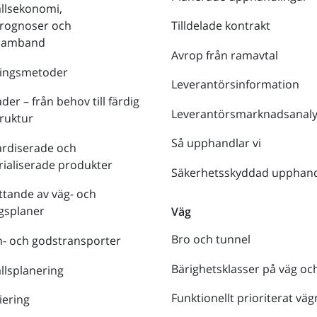
llsekonomi,
prognoser och
Tilldelade kontrakt
tsamband
Avrop från ramavtal
ringsmetoder
Leverantörsinformation
der – från behov till färdig
Leverantörsmarknadsanaly
truktur
Så upphandlar vi
ardiserade och
rialiserade produkter
Säkerhetsskyddad upphand
tande av väg- och
gsplaner
Väg
Bro och tunnel
- och godstransporter
Bärighetsklasser på väg oc
lsplanering
Funktionellt prioriterat väg
iering