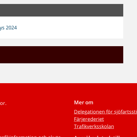
ys 2024
Mer om
or.
Delegationen för sjöfartss
Färjerederiet
Trafikverksskolan