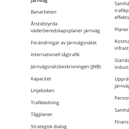
Järnväg
Samhä
trafik
Banarbeten
effek
Årstidstyrda
Plane
väderberedskapsplaner järnväg
Kostna
Förändringar av järnvägsnätet
infras
Internationell tågtrafik
Stand
Järnvägsnätsbeskrivningen (JNB)
indust
Kapacitet
Upprät
järnvä
Linjeboken
Person
Trafikledning
Samhäl
Tågplaner
Finans
Strategisk dialog