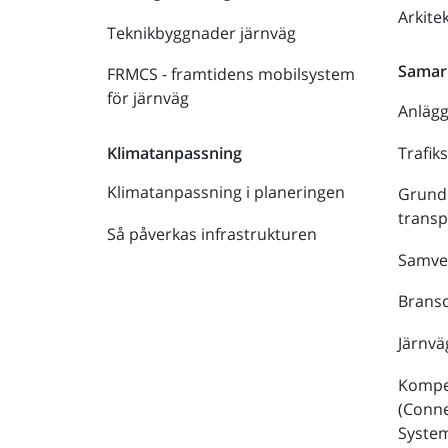
Arkite
Teknikbyggnader järnväg
Samar
FRMCS - framtidens mobilsystem
för järnväg
Anläg
Trafik
Klimatanpassning
Klimatanpassning i planeringen
Grund
trans
Så påverkas infrastrukturen
Samve
Bransc
Järnvä
Kompe
(Conne
Syste