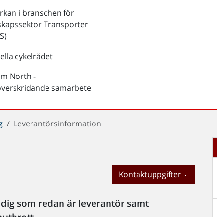
kan i branschen för
skapssektor Transporter
S)
ella cykelrådet
rm North -
överskridande samarbete
g
Leverantörsinformation
Kontaktuppgifter
r dig som redan är leverantör samt
utbrott.