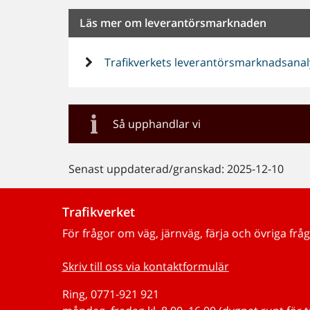
Läs mer om leverantörsmarknaden
Trafikverkets leverantörsmarknadsanal
Så upphandlar vi
Senast uppdaterad/granskad: 2025-12-10
Trafikverket
För frågor om väg, järnväg, färja och övriga fråg
Skriv till oss via kontaktformulär
Ring, 0771-921 921