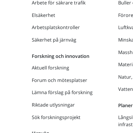
Arbete för säkrare trafik
Buller
Elsäkerhet
Föror
Arbetsplatskontroller
Luftkva
Säkerhet på järnväg
Minsk
Massh
Forskning och innovation
Materi
Aktuell forskning
Natur,
Forum och mötesplatser
Vatte
Lämna förslag på forskning
Riktade utlysningar
Planer
Sök forskningsprojekt
Långsi
infras