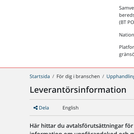
Samver
bered
(BT PO
Nation
Platfo
gräns
Du
Startsida
För dig i branschen
Upphandlin
är
Leverantörsinformation
här:
Dela
English
Här hittar du avtalsförutsättningar fö
information om uppförandekod och m