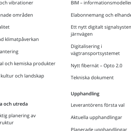
 och vibrationer
BIM – informationsmodelle
enade områden
Elabonnemang och elhande
litet
Ett nytt digitalt signalsyste
järnvägen
ad klimatpåverkan
Digitalisering i
antering
vägtransportsystemet
al och kemiska produkter
Nytt fibernät – Opto 2.0
 kultur och landskap
Tekniska dokument
n
Upphandling
a och utreda
Leverantörens första val
ktig planering av
Aktuella upphandlingar
truktur
Planerade upphandlingar