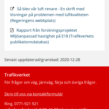
Så blev vår luft renare - En skrift med
lösningar på problemen med luftkvaliteten
(Regeringens webbplats)
Rapport från forskningsprojektet
Miljöanpassad hastighet på E18 (Trafikverkets
publikationsdatabas)
Senast uppdaterad/granskad: 2020-12-28
Trafikverket
För frågor om väg, järnväg, färja och övriga frågor.
Skriv till oss via kontaktformulär
Ring, 0771-921 921