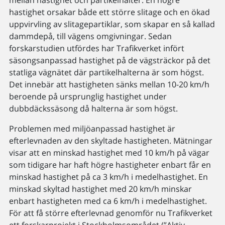
hastighet orsakar både ett större slitage och en ökad
uppvirvling av slitagepartiklar, som skapar en så kallad
dammdepå, till vägens omgivningar. Sedan
forskarstudien utfördes har Trafikverket infört
säsongsanpassad hastighet på de vägsträckor på det
statliga vägnätet där partikelhalterna är som högst.
Det innebär att hastigheten sänks mellan 10-20 km/h
beroende på ursprunglig hastighet under
dubbdäckssäsong då halterna är som högst.
Problemen med miljöanpassad hastighet är
efterlevnaden av den skyltade hastigheten. Mätningar
visar att en minskad hastighet med 10 km/h på vägar
som tidigare har haft högre hastigheter enbart får en
minskad hastighet på ca 3 km/h i medelhastighet. En
minskad skyltad hastighet med 20 km/h minskar
enbart hastigheten med ca 6 km/h i medelhastighet.
För att få större efterlevnad genomför nu Trafikverket
ett forskarprojekt i Stockholmsområdet (”Aktiv