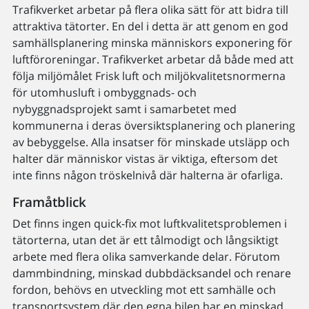
Trafikverket arbetar på flera olika sätt för att bidra till
attraktiva tätorter. En del i detta är att genom en god
samhällsplanering minska människors exponering för
luftföroreningar. Trafikverket arbetar då både med att
följa miljömålet Frisk luft och miljökvalitetsnormerna
för utomhusluft i ombyggnads- och
nybyggnadsprojekt samt i samarbetet med
kommunerna i deras översiktsplanering och planering
av bebyggelse. Alla insatser för minskade utsläpp och
halter där människor vistas är viktiga, eftersom det
inte finns någon tröskelnivå där halterna är ofarliga.
Framåtblick
Det finns ingen quick-fix mot luftkvalitetsproblemen i
tätorterna, utan det är ett tålmodigt och långsiktigt
arbete med flera olika samverkande delar. Förutom
dammbindning, minskad dubbdäcksandel och renare
fordon, behövs en utveckling mot ett samhälle och
transportsystem där den egna bilen har en minskad