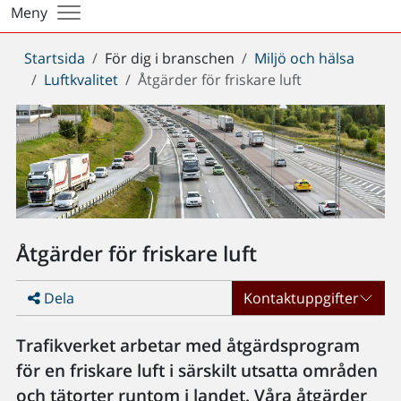
Meny
Du
Startsida
För dig i branschen
Miljö och hälsa
är
Luftkvalitet
Åtgärder för friskare luft
här:
Åtgärder för friskare luft
Dela
Kontaktuppgifter
Trafikverket arbetar med åtgärdsprogram
för en friskare luft i särskilt utsatta områden
och tätorter runtom i landet. Våra åtgärder