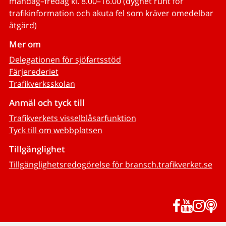
måndag–fredag kl. 8.00–16.00 (dygnet runt för
trafikinformation och akuta fel som kräver omedelbar
åtgärd)
Mer om
Delegationen för sjöfartsstöd
Färjerederiet
Trafikverksskolan
Anmäl och tyck till
Trafikverkets visselblåsarfunktion
Tyck till om webbplatsen
Tillgänglighet
Tillgänglighetsredogörelse för bransch.trafikverket.se
Facebook
YouTub
Inst
P