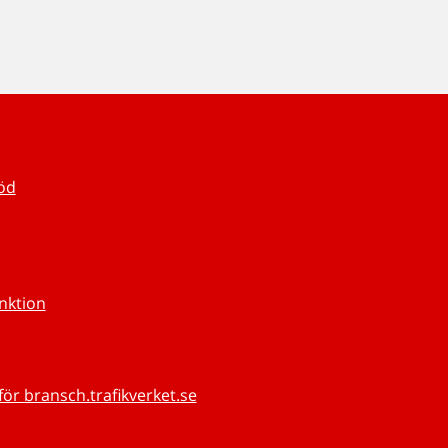
töd
unktion
för bransch.trafikverket.se