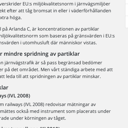
överskrider EU:s miljökvalitetsnorm i järnvägsmiljöer
kt efter att tåg bromsat in eller i väderförhållanden
extra höga.
el på Arlanda C, är koncentrationen av partiklar
miljökvalitetsnorm som baseras på gränsvärden i EU:s
änsvärden i utomhusluft där människor vistas.
r mindre spridning av partiklar
ån järnvägstrafik är så pass begränsad bedömer
rder på det området. Men vårt ständiga arbete med att
 leda till att spridningen av partiklar minskar.
klar
ys (IVL 2008)
m railways (IVL 2008) redovisar mätningar av
lar mättes också med instrument som placerats under
erade under körningen av tåget.