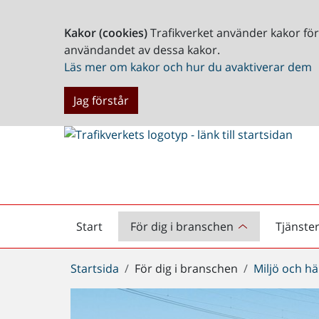
Kakor (cookies)
Trafikverket använder kakor fö
användandet av dessa kakor.
Läs mer om kakor och hur du avaktiverar dem
Jag förstår
Start
För dig i branschen
Tjänste
Startsida
Du
Startsida
För dig i branschen
Miljö och hä
är
här: