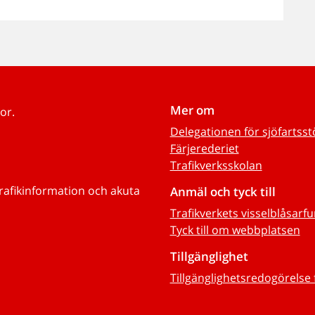
Mer om
or.
Delegationen för sjöfartss
Färjerederiet
Trafikverksskolan
trafikinformation och akuta
Anmäl och tyck till
Trafikverkets visselblåsarf
Tyck till om webbplatsen
Tillgänglighet
Tillgänglighetsredogörelse 