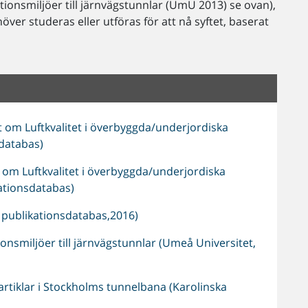
ationsmiljöer till järnvägstunnlar (UmU 2013) se ovan),
över studeras eller utföras för att nå syftet, baserat
t om Luftkvalitet i överbyggda/underjordiska
sdatabas)
t om Luftkvalitet i överbyggda/underjordiska
kationsdatabas)
I publikationsdatabas,2016)
ionsmiljöer till järnvägstunnlar (Umeå Universitet,
partiklar i Stockholms tunnelbana (Karolinska