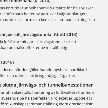
holms tunnelbana (KI 2010)
 kort tid i tunnelbanemiljö utsätts för hälsorisker.
 jämförbara halter av partiklar i vägtunnlar gett
klarnas storlek, form och kemiska sammansättning kan
smiljöer till järnvägstunnlar (UmU 2013)
luftföroreningar i järnvägstunnlar ur ett
skap om hälsoeffekter av metallhaltig
TI 2016)
naderna när det gäller inandningsbara partiklar i
llor och diskussion kring möjliga åtgärder.
re slutna järnvägs- och tunnelbanestationer
för att säkerställa hantering av luftkvalitet i framtida
avseende på hälsoeffekter. Projektet är uppdelat i
e utförd kunskapssammanställning inom området från