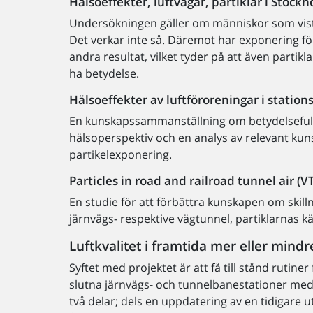
Hälsoeffekter, luftvägar, partiklar i Stock
Undersökningen gäller om människor som vistas
Det verkar inte så. Däremot har exponering för
andra resultat, vilket tyder på att även parti
ha betydelse.
Hälsoeffekter av luftföroreningar i station
En kunskapssammanställning om betydelsefulla 
hälsoperspektiv och en analys av relevant kun
partikelexponering.
Particles in road and railroad tunnel air (V
En studie för att förbättra kunskapen om skill
järnvägs- respektive vägtunnel, partiklarnas kä
Luftkvalitet i framtida mer eller mind
Syftet med projektet är att få till stånd rutiner 
slutna järnvägs- och tunnelbanestationer med 
två delar; dels en uppdatering av en tidigar