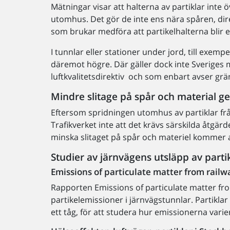
Mätningar visar att halterna av partiklar inte 
utomhus. Det gör de inte ens nära spåren, dire
som brukar medföra att partikelhalterna blir 
I tunnlar eller stationer under jord, till exemp
däremot högre. Där gäller dock inte Sveriges 
luftkvalitetsdirektiv och som enbart avser gr
Mindre slitage på spår och material ge
Eftersom spridningen utomhus av partiklar fr
Trafikverket inte att det krävs särskilda åtgä
minska slitaget på spår och materiel kommer att
Studier av järnvägens utsläpp av parti
Emissions of particulate matter from railwa
Rapporten Emissions of particulate matter fro
partikelemissioner i järnvägstunnlar. Partik
ett tåg, för att studera hur emissionerna vari