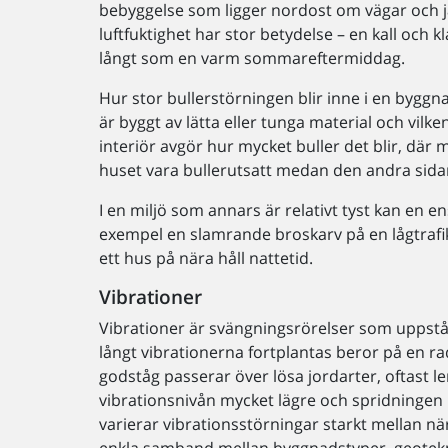
bebyggelse som ligger nordost om vägar och j
luftfuktighet har stor betydelse – en kall och k
långt som en varm sommareftermiddag.
Hur stor bullerstörningen blir inne i en bygg
är byggt av lätta eller tunga material och vilk
interiör avgör hur mycket buller det blir, dä
huset vara bullerutsatt medan den andra sidan 
I en miljö som annars är relativt tyst kan en en
exempel en slamrande broskarv på en lågtrafik
ett hus på nära håll nattetid.
Vibrationer
Vibrationer är svängningsrörelser som uppstår
långt vibrationerna fortplantas beror på en rad
godståg passerar över lösa jordarter, oftast ler
vibrationsnivån mycket lägre och spridningen be
varierar vibrationsstörningar starkt mellan nä