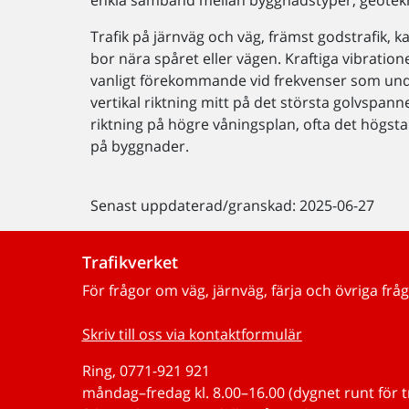
enkla samband mellan byggnadstyper, geotekni
Trafik på järnväg och väg, främst godstrafik,
bor nära spåret eller vägen. Kraftiga vibrati
vanligt förekommande vid frekvenser som under
vertikal riktning mitt på det största golvspanne
riktning på högre våningsplan, ofta det högsta
på byggnader.
Senast uppdaterad/granskad: 2025-06-27
Trafikverket
För frågor om väg, järnväg, färja och övriga fråg
Skriv till oss via kontaktformulär
Ring, 0771-921 921
måndag–fredag kl. 8.00–16.00 (dygnet runt för 