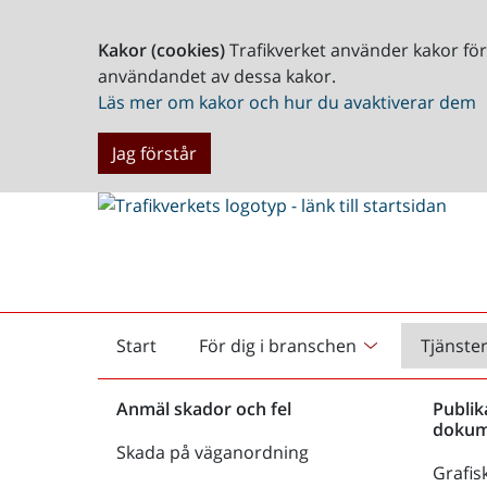
Kakor (cookies)
Trafikverket använder kakor fö
användandet av dessa kakor.
Läs mer om kakor och hur du avaktiverar dem
Jag förstår
Start
För dig i branschen
Tjänste
Startsida
Anmäl skador och fel
Publik
dokum
Skada på väganordning
Grafisk