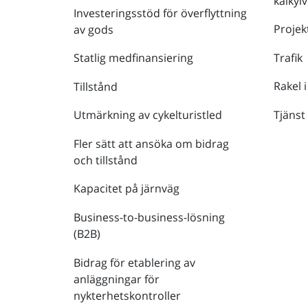
kalkyl
Investeringsstöd för överflyttning
Projek
av gods
Trafik
Statlig medfinansiering
Rakel i
Tillstånd
Tjänst
Utmärkning av cykelturistled
Fler sätt att ansöka om bidrag
och tillstånd
Kapacitet på järnväg
Business-to-business-lösning
(B2B)
Bidrag för etablering av
anläggningar för
nykterhetskontroller