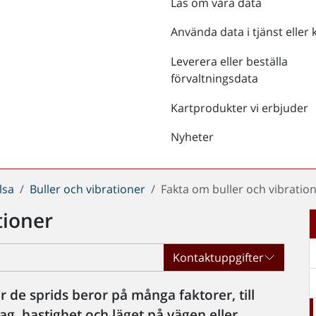
Läs om våra data
Använda data i tjänst eller 
Leverera eller beställa
förvaltningsdata
Kartprodukter vi erbjuder
Nyheter
lsa
Buller och vibrationer
Fakta om buller och vibratio
tioner
Kontaktuppgifter
r de sprids beror på många faktorer, till
, hastighet och läget på vägen eller