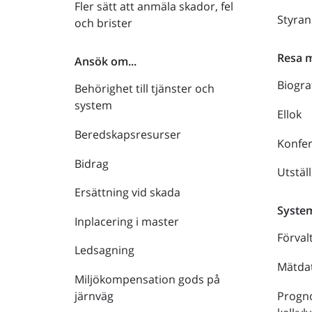
Fler sätt att anmäla skador, fel
Styra
och brister
Resa 
Ansök om...
Biogra
Behörighet till tjänster och
system
Ellok
Beredskapsresurser
Konfe
Bidrag
Utstäl
Ersättning vid skada
Syste
Inplacering i master
Förval
Ledsagning
Mätdat
Miljökompensation gods på
Progno
järnväg