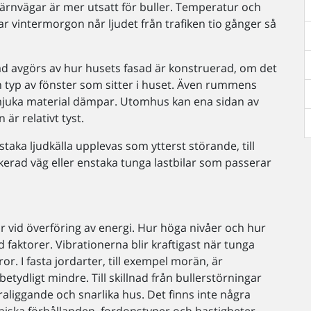
ärnvägar är mer utsatt för buller. Temperatur och
lar vintermorgon når ljudet från trafiken tio gånger så
nad avgörs av hur husets fasad är konstruerad, om det
en typ av fönster som sitter i huset. Även rummens
r mjuka material dämpar. Utomhus kan ena sidan av
är relativt tyst.
staka ljudkälla upplevas som ytterst störande, till
erad väg eller enstaka tunga lastbilar som passerar
 vid överföring av energi. Hur höga nivåer och hur
 faktorer. Vibrationerna blir kraftigast när tunga
or. I fasta jordarter, till exempel morän, är
tydligt mindre. Till skillnad från bullerstörningar
raliggande och snarlika hus. Det finns inte några