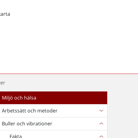
karta
ner
Miljö och hälsa
Arbetssätt och metoder
Buller och vibrationer
Fakta