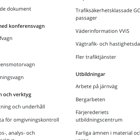
nde dokument
Trafiksäkerhetsklassade G
passager
med konferensvagn
Väderinformation VViS
fvagn
Vägtrafik- och hastighetsda
Fler trafiktjänster
rensmotorvagn
Utbildningar
lningsvagn
Arbete på järnväg
m och verktyg
Bergarbeten
tning och underhåll
Färjerederiets
a för omgivningskontroll
utbildningscentrum
s-, analys- och
Farliga ämnen i material oc