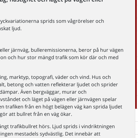
Tryckvariationerna sprids som vågrörelser och
skat ljud.
 eller järnväg, bulleremissionerna, beror på hur vägen
ordon och hur stor mängd trafik som kör där och med
ing, marktyp, topografi, väder och vind. Hus och
lt, betong och vatten reflekterar ljudet och sprider
k dämpar. Även bergväggar, murar och
vståndet och läget på vägen eller järnvägen spelar
en trafiken från en högt belägen väg kan sprida ljudet
r att bullret från en väg ökar.
gt trafikbullret hörs. Ljud sprids i vindriktningen
ningen mestadels sydvästlig. Det innebär att