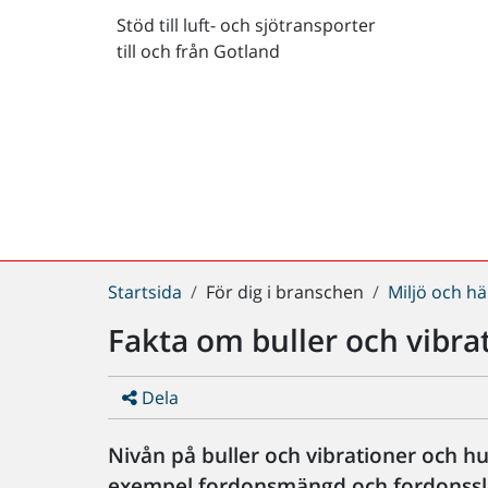
Stöd till luft- och sjötransporter
till och från Gotland
Du
Startsida
För dig i branschen
Miljö och hä
är
Fakta om buller och vibra
här:
Dela
Nivån på buller och vibrationer och hu
exempel fordonsmängd och fordonsslag