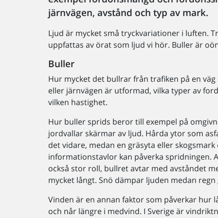
järnvägen, avstånd och typ av mark.
Ljud är mycket små tryckvariationer i luften. 
uppfattas av örat som ljud vi hör. Buller är oön
Buller
Hur mycket det bullrar från trafiken på en väg
eller järnvägen är utformad, vilka typer av f
vilken hastighet.
Hur buller sprids beror till exempel på omgivn
jordvallar skärmar av ljud. Hårda ytor som asfa
det vidare, medan en gräsyta eller skogsmar
informationstavlor kan påverka spridningen. A
också stor roll, bullret avtar med avståndet m
mycket långt. Snö dämpar ljuden medan regn gö
Vinden är en annan faktor som påverkar hur lån
och når längre i medvind. I Sverige är vindrikt