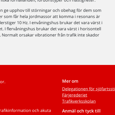
ska förhållanden, fordonstyper och hastigheter.
 kan ge upphov till störningar och obehag för dem som
oner som får hela jordmassor att komma i resonans är
stiger 10 Hz. I envåningshus brukar det vara värst i
t. I flervåningshus brukar det vara värst i horisontell
. Normalt orsakar vibrationer från trafik inte skador
Mer om
or.
Delegationen för sjöfartss
Färjerederiet
Trafikverksskolan
trafikinformation och akuta
Anmäl och tyck till