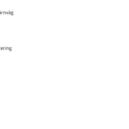
ärnväg
ering