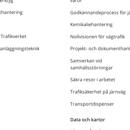
verktyg
varor
thantering
Godkännandeprocess för j
Kemikaliehantering
 Trafikverket
Nollvisionen för vägtrafik
 anläggningsteknik
Projekt- och dokumenthant
Samverkan vid
samhällsstörningar
Säkra resor i arbetet
Trafiksäkerhet på järnväg
Transportdispenser
Data och kartor