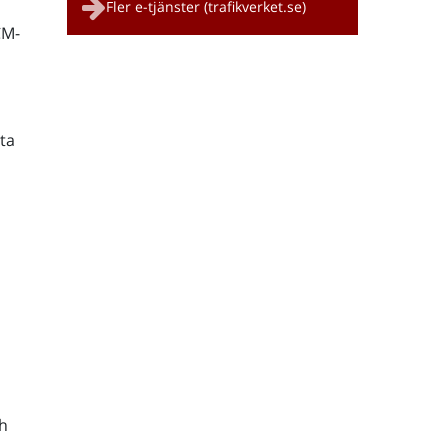
Fler e-tjänster (trafikverket.se)
CM-
ta
h