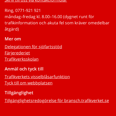
Skriv till oss via kontaktformulär
Ring, 0771-921 921
måndag–fredag kl. 8.00–16.00 (dygnet runt för
trafikinformation och akuta fel som kräver omedelbar
åtgärd)
Mer om
Delegationen för sjöfartsstöd
Färjerederiet
Trafikverksskolan
Anmäl och tyck till
Trafikverkets visselblåsarfunktion
Tyck till om webbplatsen
Tillgänglighet
Tillgänglighetsredogörelse för bransch.trafikverket.se