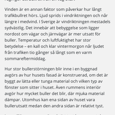
Vinden är en annan faktor som påverkar hur långt
trafikbullret hörs. Ljud sprids i vindriktningen och når
längre i medvind. I Sverige är vindriktningen mestadels
sydvästlig. Det innebär att bebyggelse som ligger
nordost om vägar och järnvägar är mer utsatt för
buller. Temperatur och luftfuktighet har stor
betydelse – en kall och klar vintermorgon når ljudet
från trafiken tio gånger så långt som en varm
sommareftermiddag.
Hur stor bullerstörningen blir inne i en byggnad
avgörs av hur husets fasad är konstruerad, om det är
byggt av lätta eller tunga material och vilken typ av
fönster som sitter i huset. Även rummens interiör
avgör hur mycket buller det blir, där mjuka material
dämpar. Utomhus kan ena sidan av huset vara
bullerutsatt medan den andra sidan är relativt tyst.