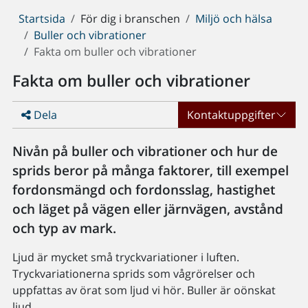
Du
Startsida
För dig i branschen
Miljö och hälsa
är
Buller och vibrationer
här:
Fakta om buller och vibrationer
Fakta om buller och vibrationer
Dela
Kontaktuppgifter
Nivån på buller och vibrationer och hur de
sprids beror på många faktorer, till exempel
fordonsmängd och fordonsslag, hastighet
och läget på vägen eller järnvägen, avstånd
och typ av mark.
Ljud är mycket små tryckvariationer i luften.
Tryckvariationerna sprids som vågrörelser och
uppfattas av örat som ljud vi hör. Buller är oönskat
ljud.