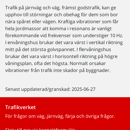
Trafik på järnväg och väg, främst godstrafik, kan ge
upphov till störningar och obehag för dem som bor
nära spåret eller vägen. Kraftiga vibrationer som får
hela jordmassor att komma i resonans är vanligt
förekommande vid frekvenser som understiger 10 Hz.
I envåningshus brukar det vara värst i vertikal riktning
mitt på det största golvspannet. I flervåningshus
brukar det vara värst i horisontell riktning på högre
våningsplan, ofta det högsta. Normalt orsakar
vibrationer från trafik inte skador på byggnader.
Senast uppdaterad/granskad: 2025-06-27
Trafikverket
För frågor om väg, järnväg, färja och övriga frågor.