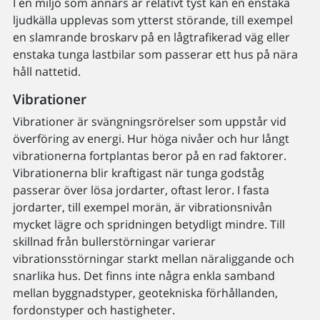
I en miljö som annars är relativt tyst kan en enstaka
ljudkälla upplevas som ytterst störande, till exempel
en slamrande broskarv på en lågtrafikerad väg eller
enstaka tunga lastbilar som passerar ett hus på nära
håll nattetid.
Vibrationer
Vibrationer är svängningsrörelser som uppstår vid
överföring av energi. Hur höga nivåer och hur långt
vibrationerna fortplantas beror på en rad faktorer.
Vibrationerna blir kraftigast när tunga godståg
passerar över lösa jordarter, oftast leror. I fasta
jordarter, till exempel morän, är vibrationsnivån
mycket lägre och spridningen betydligt mindre. Till
skillnad från bullerstörningar varierar
vibrationsstörningar starkt mellan näraliggande och
snarlika hus. Det finns inte några enkla samband
mellan byggnadstyper, geotekniska förhållanden,
fordonstyper och hastigheter.