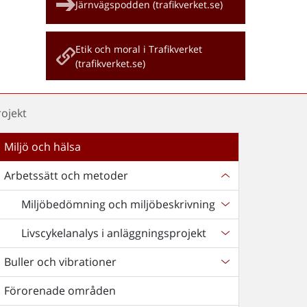
Järnvägspodden (trafikverket.se)
Etik och moral i Trafikverket
(trafikverket.se)
rojekt
Miljö och hälsa
Arbetssätt och metoder
Miljöbedömning och miljöbeskrivning
Livscykelanalys i anläggningsprojekt
Buller och vibrationer
Förorenade områden