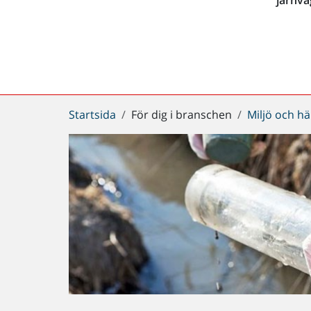
Du
Startsida
För dig i branschen
Miljö och hä
är
här: