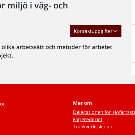
 miljö i väg- och
Kontaktuppgifter
 olika arbetssätt och metoder för arbetet
jekt.
Mer om
or.
Delegationen för sjöfartss
Färjerederiet
Trafikverksskolan