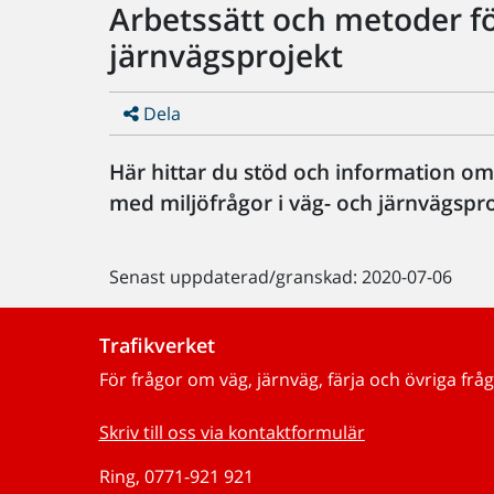
Arbetssätt och metoder för
järnvägsprojekt
Dela
Här hittar du stöd och information om
med miljöfrågor i väg- och järnvägspro
Senast uppdaterad/granskad: 2020-07-06
Trafikverket
För frågor om väg, järnväg, färja och övriga fråg
Skriv till oss via kontaktformulär
Ring, 0771-921 921