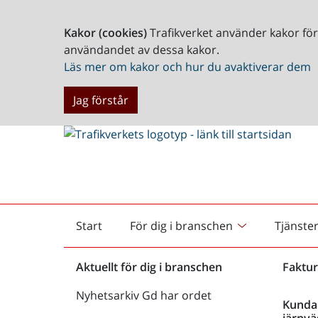
Kakor (cookies)
Trafikverket använder kakor fö
användandet av dessa kakor.
Läs mer om kakor och hur du avaktiverar dem
Jag förstår
Start
För dig i branschen
Tjänste
Startsida
Aktuellt för dig i branschen
Faktur
Nyhetsarkiv Gd har ordet
Kunda
järnvä