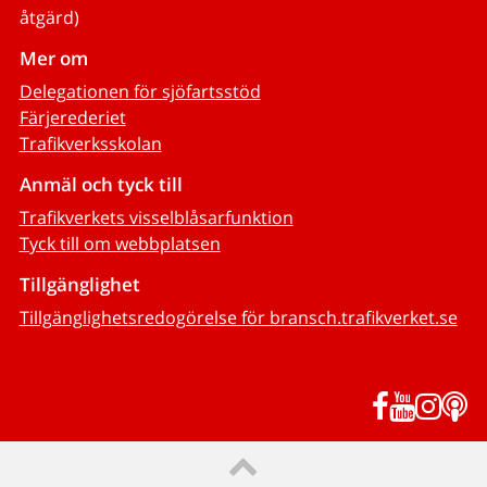
åtgärd)
Mer om
Delegationen för sjöfartsstöd
Färjerederiet
Trafikverksskolan
Anmäl och tyck till
Trafikverkets visselblåsarfunktion
Tyck till om webbplatsen
Tillgänglighet
Tillgänglighetsredogörelse för bransch.trafikverket.se
Facebook
YouTub
Inst
P
Till sidans topp