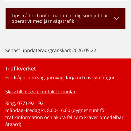
Tips, råd och information till dig som jobbar
operativt med järnvägstrafik
Senast uppdaterad/granskad: 2026-05-22
Trafikverket
För frågor om väg, järnväg, färja och övriga frågor.
Skriv till oss via kontaktformulär
Ring, 0771-921 921
måndag–fredag kl. 8.00–16.00 (dygnet runt för
trafikinformation och akuta fel som kräver omedelbar
åtgärd)