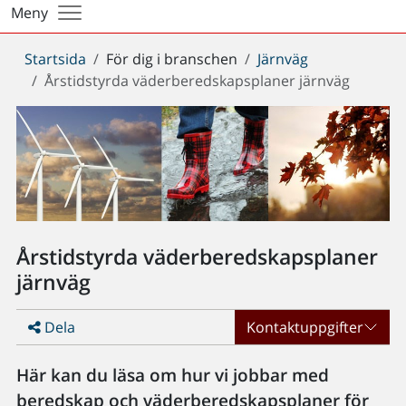
Meny
Du
Startsida
För dig i branschen
Järnväg
är
Årstidstyrda väderberedskapsplaner järnväg
här:
Årstidstyrda väderberedskapsplaner
järnväg
Dela
Kontaktuppgifter
Här kan du läsa om hur vi jobbar med
beredskap och väderberedskapsplaner för