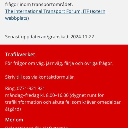
frågor inom transportområdet.
The international Transport Forum, ITF (extern
webbplats)
Senast uppdaterad/granskad: 2024-11-22
Trafikverket
För frågor om väg, järnväg, färja och övriga frågor.
Skriv till oss via kontaktformulär
Ring, 0771-921 921
måndag–fredag kl. 8.00–16.00 (dygnet runt för
trafikinformation och akuta fel som kräver omedelbar
åtgärd)
Mer om