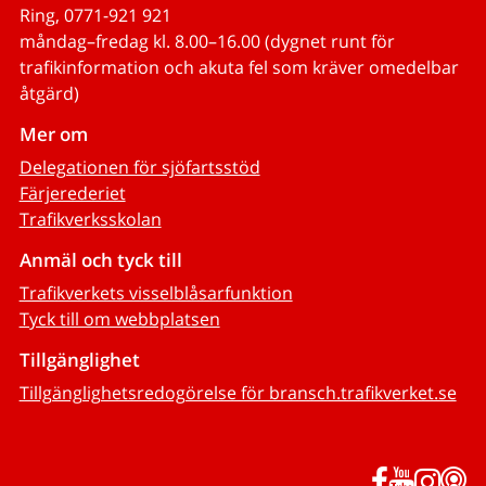
Ring, 0771-921 921
måndag–fredag kl. 8.00–16.00 (dygnet runt för
trafikinformation och akuta fel som kräver omedelbar
åtgärd)
Mer om
Delegationen för sjöfartsstöd
Färjerederiet
Trafikverksskolan
Anmäl och tyck till
Trafikverkets visselblåsarfunktion
Tyck till om webbplatsen
Tillgänglighet
Tillgänglighetsredogörelse för bransch.trafikverket.se
Facebook
YouTub
Inst
P