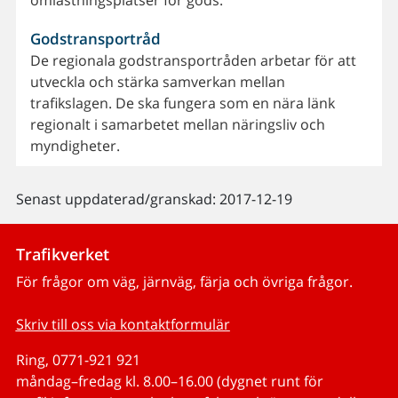
Godstransportråd
De regionala godstransportråden arbetar för att
utveckla och stärka samverkan mellan
trafikslagen. De ska fungera som en nära länk
regionalt i samarbetet mellan näringsliv och
myndigheter.
Senast uppdaterad/granskad: 2017-12-19
Trafikverket
För frågor om väg, järnväg, färja och övriga frågor.
Skriv till oss via kontaktformulär
Ring, 0771-921 921
måndag–fredag kl. 8.00–16.00 (dygnet runt för