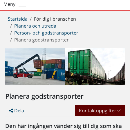
Meny
Du
Startsida
För dig i branschen
är
Planera och utreda
här:
Person- och godstransporter
Planera godstransporter
Planera godstransporter
Dela
Kontaktuppgifter
Den här ingången vänder sig till dig som ska