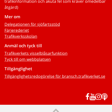
trafikinformation och akuta fel som kräver omedelbar
åtgärd)
Mer om
Delegationen för sjöfartsstöd
Färjerederiet
Trafikverksskolan
Anmäl och tyck till
Trafikverkets visselblåsarfunktion
Tyck till om webbplatsen
Tillgänglighet
Tillgänglighetsredogörelse för bransch.trafikverket.se
Facebook
YouTub
Inst
P
Till sidans topp