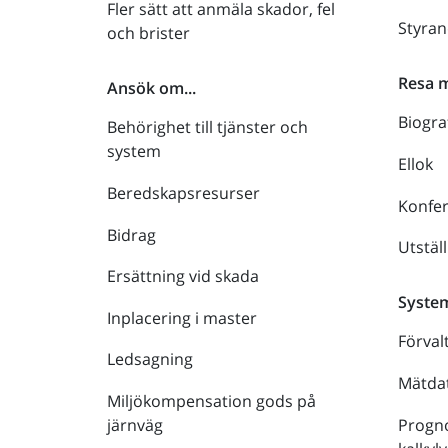
Fler sätt att anmäla skador, fel
Styra
och brister
Resa 
Ansök om...
Biogra
Behörighet till tjänster och
system
Ellok
Beredskapsresurser
Konfe
Bidrag
Utstäl
Ersättning vid skada
Syste
Inplacering i master
Förval
Ledsagning
Mätdat
Miljökompensation gods på
Progno
järnväg