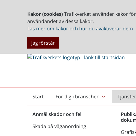
Kakor (cookies)
Trafikverket använder kakor fö
användandet av dessa kakor.
Läs mer om kakor och hur du avaktiverar dem
Jag förstår
Start
För dig i branschen
Tjänste
Startsida
Anmäl skador och fel
Publik
dokum
Skada på väganordning
Grafisk