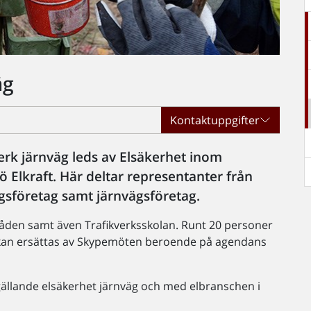
äg
Kontaktuppgifter
erk järnväg leds av Elsäkerhet inom
ö Elkraft. Här deltar representanter från
ngsföretag samt järnvägsföretag.
råden samt även Trafikverksskolan. Runt 20 personer
sa kan ersättas av Skypemöten beroende på agendans
ällande elsäkerhet järnväg och med elbranschen i