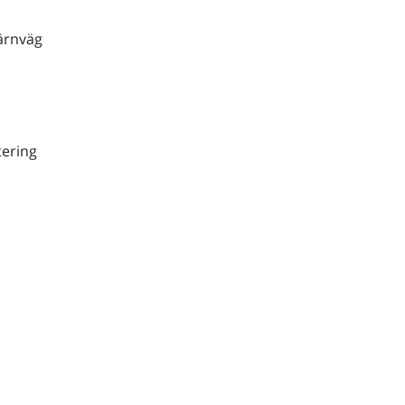
ärnväg
ering