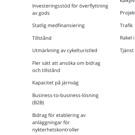
kalkyl
Investeringsstöd för överflyttning
Projek
av gods
Trafik
Statlig medfinansiering
Rakel i
Tillstånd
Tjänst
Utmärkning av cykelturistled
Fler sätt att ansöka om bidrag
och tillstånd
Kapacitet på järnväg
Business-to-business-lösning
(B2B)
Bidrag för etablering av
anläggningar för
nykterhetskontroller