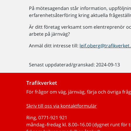
På mötesagendan står information, uppföljnin
erfarenhetsåterföring kring aktuella frågestäl
Är ditt företag verksamt som elentreprenör oc
arbete på järnväg?
Anmäl ditt intresse till:
leif.oberg@trafikverket
Senast uppdaterad/granskad: 2024-09-13
Trafikverket
För frågor om väg, järnväg, färja och övriga fråg
Skriv till oss via kontaktformulär
Ring, 0771-921 921
måndag–fredag kl. 8.00–16.00 (dygnet runt för 