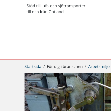
Stöd till luft- och sjötransporter
till och från Gotland
Du
Startsida
För dig i branschen
Arbetsmiljö
är
här: