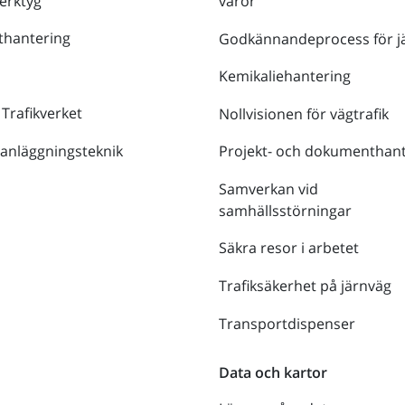
verktyg
varor
thantering
Godkännandeprocess för j
Kemikaliehantering
 Trafikverket
Nollvisionen för vägtrafik
 anläggningsteknik
Projekt- och dokumenthant
Samverkan vid
samhällsstörningar
Säkra resor i arbetet
Trafiksäkerhet på järnväg
Transportdispenser
Data och kartor