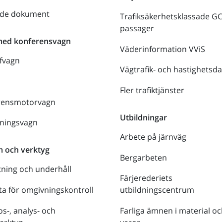
nde dokument
Trafiksäkerhetsklassade G
passager
med konferensvagn
Väderinformation VViS
fvagn
Vägtrafik- och hastighetsda
Fler trafiktjänster
rensmotorvagn
Utbildningar
lningsvagn
Arbete på järnväg
m och verktyg
Bergarbeten
tning och underhåll
Färjerederiets
a för omgivningskontroll
utbildningscentrum
s-, analys- och
Farliga ämnen i material oc