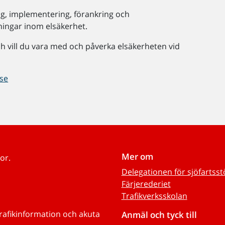
g, implementering, förankring och
lningar inom elsäkerhet.
h vill du vara med och påverka elsäkerheten vid
.se
Mer om
or.
Delegationen för sjöfartss
Färjerederiet
Trafikverksskolan
trafikinformation och akuta
Anmäl och tyck till