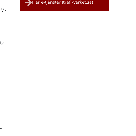
Fler e-tjänster (trafikverket.se)
CM-
ta
h