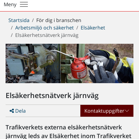
Meny
Du
Startsida
För dig i branschen
är
Arbetsmiljö och säkerhet
Elsäkerhet
här:
Elsäkerhetsnätverk järnväg
Elsäkerhetsnätverk järnväg
Dela
Kontaktuppgifter
Trafikverkets externa elsäkerhetsnätverk
järnväg leds av Elsäkerhet inom Trafikverket