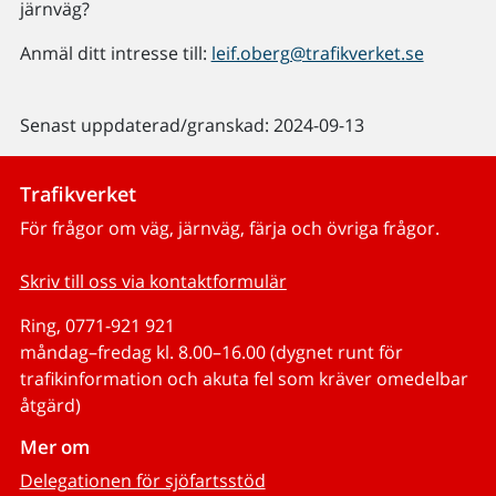
järnväg?
Anmäl ditt intresse till:
leif.oberg@trafikverket.se
Senast uppdaterad/granskad: 2024-09-13
Trafikverket
För frågor om väg, järnväg, färja och övriga frågor.
Skriv till oss via kontaktformulär
Ring, 0771-921 921
måndag–fredag kl. 8.00–16.00 (dygnet runt för
trafikinformation och akuta fel som kräver omedelbar
åtgärd)
Mer om
Delegationen för sjöfartsstöd