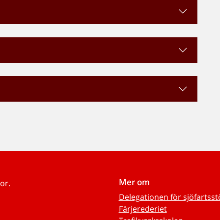
Mer om
or.
Delegationen för sjöfartss
Färjerederiet