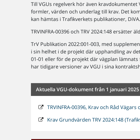
Till VGUs regelverk hör även kravdokumentet 
formler, värden och underlag till krav. Det k
kan hämtas i Trafikverkets publikationer, DiVA
TRVINFRA-00396 och TRV 2024:148 ersätter äld
TrV Publikation 2022:001-003, med supplement 
i sin helhet i de projekt där upphandling av d
01-01 eller för de projekt där vägplan lämnats 
har tidigare versioner av VGU i sina kontraktsh
Aktuella VGU-dokument från 1 januari 2025
TRVINFRA-00396, Krav och Råd Vägars 
Krav Grundvärden TRV 2024:148 (Trafikv