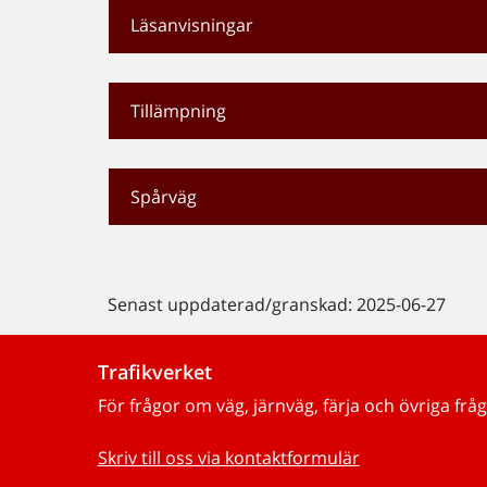
Läsanvisningar
Tillämpning
Spårväg
Senast uppdaterad/granskad: 2025-06-27
Trafikverket
För frågor om väg, järnväg, färja och övriga fråg
Skriv till oss via kontaktformulär