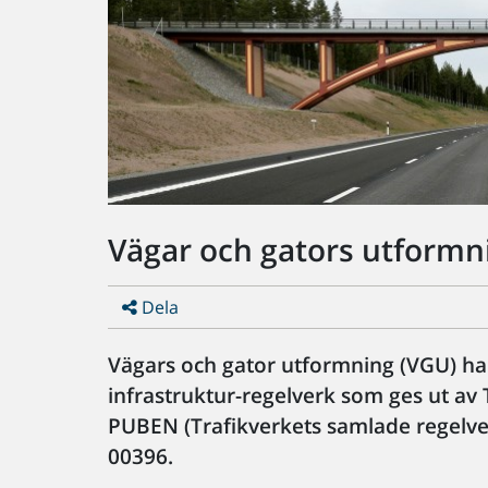
Vägar och gators utformn
Dela
Vägars och gator utformning (VGU) har
infrastruktur-regelverk som ges ut av T
PUBEN (Trafikverkets samlade regelv
00396.