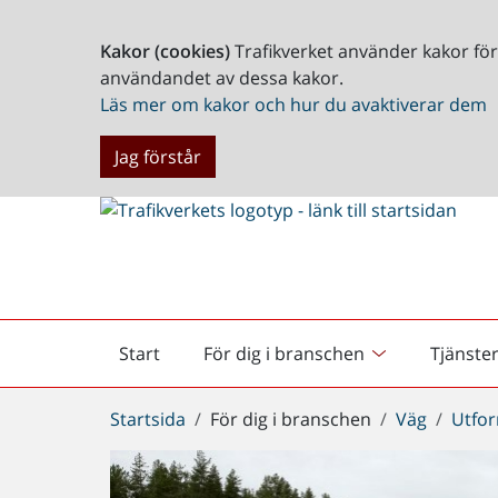
Kakor (cookies)
Trafikverket använder kakor fö
användandet av dessa kakor.
Läs mer om kakor och hur du avaktiverar dem
Jag förstår
Start
För dig i branschen
Tjänste
Startsida
Du
Startsida
För dig i branschen
Väg
Utfor
är
här: