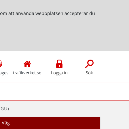
Genom att använda webbplatsen accepterar du
ages
trafikverket.se
Logga in
Sök
VGU)
Väg