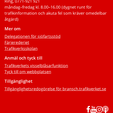
Ring, 0771-921 921
måndag–fredag kl. 8.00–16.00 (dygnet runt för
trafikinformation och akuta fel som kräver omedelbar
åtgärd)
Mer om
Delegationen för sjöfartsstöd
Färjerederiet
Trafikverksskolan
Anmäl och tyck till
Trafikverkets visselblåsarfunktion
Tyck till om webbplatsen
Tillgänglighet
Tillgänglighetsredogörelse för bransch.trafikverket.se
Facebook
YouTub
Inst
P