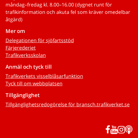
måndag–fredag kl. 8.00–16.00 (dygnet runt för
trafikinformation och akuta fel som kräver omedelbar
åtgärd)
Mer om
Delegationen för sjöfartsstöd
Färjerederiet
Trafikverksskolan
Anmäl och tyck till
Trafikverkets visselblåsarfunktion
Tyck till om webbplatsen
Tillgänglighet
Tillgänglighetsredogörelse för bransch.trafikverket.se
Facebook
YouTub
Inst
P