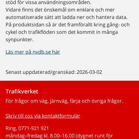
stöd för vissa användningsområden.
Vidare finns det önskemål om enklare och mer
automatiserade sätt att ladda ner och hantera data.
På produktsidan så är det framförallt kring gång- och
cykel och trafikflöden som det kommit in många
synpunkter.
Läs mer på nvdb.se här
Senast uppdaterad/granskad: 2026-03-02
Trafikverket
För frågor om väg, järnväg, färja och övriga frågor.
Skriv till oss via kontaktformulär
Ring, 0771-921 921
måndag–fredag kl. 8.00–16.00 (dygnet runt för