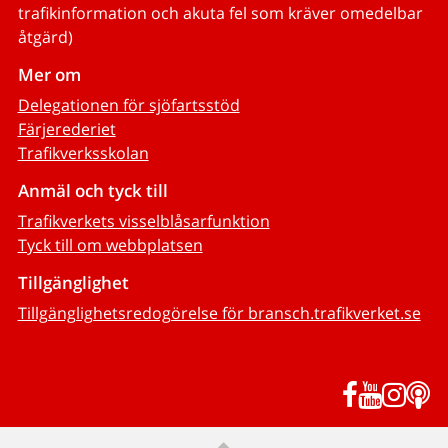
trafikinformation och akuta fel som kräver omedelbar
åtgärd)
Mer om
Delegationen för sjöfartsstöd
Färjerederiet
Trafikverksskolan
Anmäl och tyck till
Trafikverkets visselblåsarfunktion
Tyck till om webbplatsen
Tillgänglighet
Tillgänglighetsredogörelse för bransch.trafikverket.se
Facebook
YouTub
Inst
P
Till sidans topp