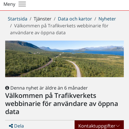
Meny
Du
Startsida
Tjänster
Data och kartor
Nyheter
är
Välkommen på Trafikverkets webbinarie för
här:
användare av öppna data
Denna nyhet är äldre än 6 månader
Välkommen på Trafikverkets
webbinarie för användare av öppna
data
Dela
Kontaktuppgifter