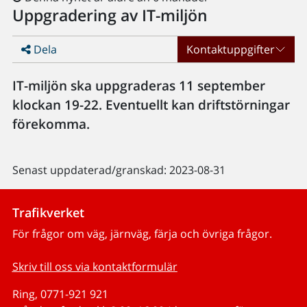
Uppgradering av IT-miljön
Dela
Kontaktuppgifter
IT-miljön ska uppgraderas 11 september
klockan 19-22. Eventuellt kan driftstörningar
förekomma.
Senast uppdaterad/granskad: 2023-08-31
Trafikverket
För frågor om väg, järnväg, färja och övriga frågor.
Skriv till oss via kontaktformulär
Ring, 0771-921 921