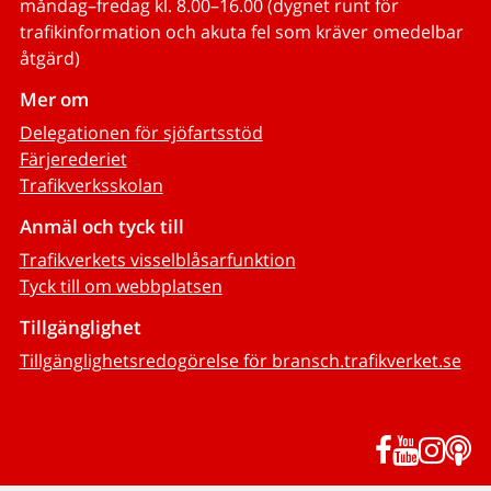
måndag–fredag kl. 8.00–16.00 (dygnet runt för
trafikinformation och akuta fel som kräver omedelbar
åtgärd)
Mer om
Delegationen för sjöfartsstöd
Färjerederiet
Trafikverksskolan
Anmäl och tyck till
Trafikverkets visselblåsarfunktion
Tyck till om webbplatsen
Tillgänglighet
Tillgänglighetsredogörelse för bransch.trafikverket.se
Facebook
YouTub
Inst
P