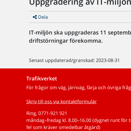
Uppgradering av IT-miljö
Dela
IT-miljön ska uppgraderas 11 septembe
driftstörningar förekomma.
Senast uppdaterad/granskad: 2023-08-31
Trafikverket
För frågor om väg, järnväg, färja och övriga fråg
Skriv till oss via kontaktformulär
Ring, 0771-921 921
måndag–fredag kl. 8.00–16.00 (dygnet runt för 
fel som kräver omedelbar åtgärd)