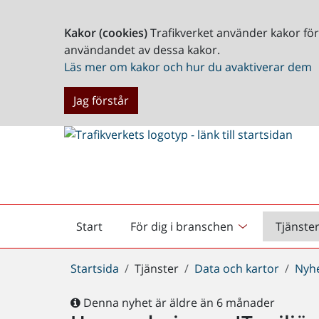
Kakor (cookies)
Trafikverket använder kakor fö
användandet av dessa kakor.
Läs mer om kakor och hur du avaktiverar dem
Jag förstår
Start
För dig i branschen
Tjänste
Startsida
Du
Startsida
Tjänster
Data och kartor
Nyh
är
här:
Denna nyhet är äldre än 6 månader