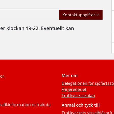
n
Kontaktuppgifter
r klockan 19-22. Eventuellt kan
Mer om
or.
Delegationen för sjöfartss
Färjerederiet
Trafikverksskolan
trafikinformation och akuta
Anmäl och tyck till
Trafikverkets visselblåsarf