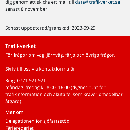
dig genom att skicka ett mail till
data@trafikverket.se
senast 8 november.
Senast uppdaterad/granskad: 2023-09-29
Trafikverket
För frågor om väg, järnväg, färja och övriga frågor.
Skriv till oss via kontaktformulär
Ring, 0771-921 921
måndag–fredag kl. 8.00–16.00 (dygnet runt för
trafikinformation och akuta fel som kräver omedelbar
åtgärd)
Mer om
Delegationen för sjöfartsstöd
Färjerederiet