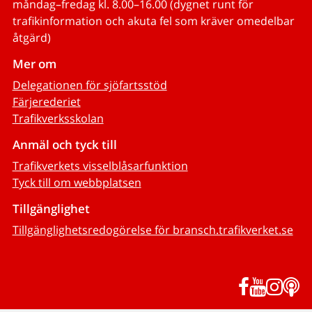
måndag–fredag kl. 8.00–16.00 (dygnet runt för
trafikinformation och akuta fel som kräver omedelbar
åtgärd)
Mer om
Delegationen för sjöfartsstöd
Färjerederiet
Trafikverksskolan
Anmäl och tyck till
Trafikverkets visselblåsarfunktion
Tyck till om webbplatsen
Tillgänglighet
Tillgänglighetsredogörelse för bransch.trafikverket.se
Facebook
YouTub
Inst
P