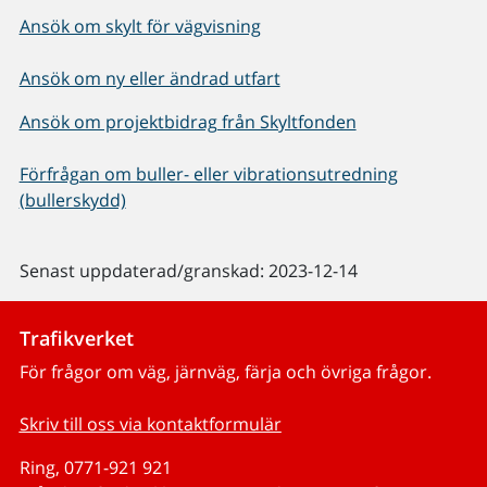
Ansök om skylt för vägvisning
Ansök om ny eller ändrad utfart
Ansök om projektbidrag från Skyltfonden
Förfrågan om buller- eller vibrationsutredning
(bullerskydd)
Senast uppdaterad/granskad: 2023-12-14
Trafikverket
För frågor om väg, järnväg, färja och övriga frågor.
Skriv till oss via kontaktformulär
Ring, 0771-921 921