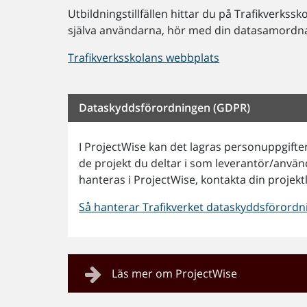
Utbildningstillfällen hittar du på Trafikverkssko
själva användarna, hör med din datasamordnare
Trafikverksskolans webbplats
Dataskyddsförordningen (GDPR)
I ProjectWise kan det lagras personuppgift
de projekt du deltar i som leverantör/anvä
hanteras i ProjectWise, kontakta din projekt
Så hanterar Trafikverket dataskyddsförord
Läs mer om ProjectWise