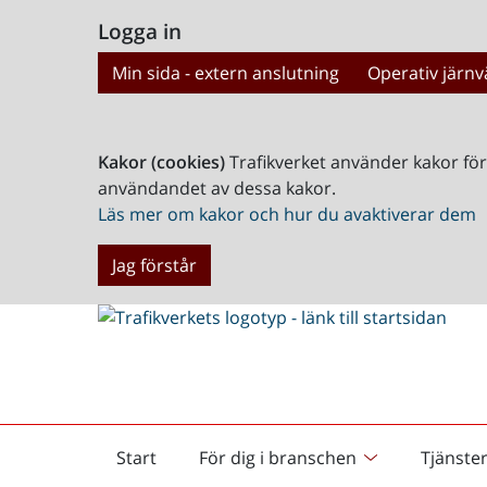
Logga in
Min sida - extern anslutning
Operativ järnv
Kakor (cookies)
Trafikverket använder kakor fö
användandet av dessa kakor.
Läs mer om kakor och hur du avaktiverar dem
Jag förstår
Start
För dig i branschen
Tjänste
Startsida