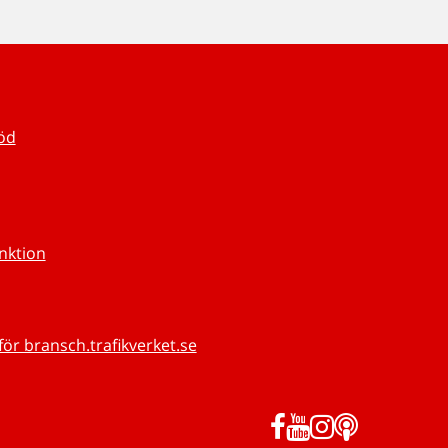
töd
unktion
för bransch.trafikverket.se
Facebook
YouTube
Instagram
Podd