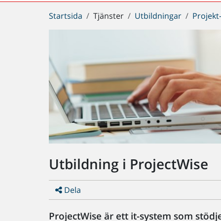
Du
Startsida
Tjänster
Utbildningar
Projekt
är
här:
Utbildning i ProjectWise
Dela
ProjectWise är ett it-system som stö