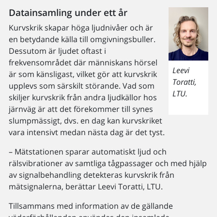
Datainsamling under ett år
Kurvskrik skapar höga ljudnivåer och är
en betydande källa till omgivningsbuller.
Dessutom är ljudet oftast i
frekvensområdet där människans hörsel
Leevi
är som känsligast, vilket gör att kurvskrik
Toratti,
upplevs som särskilt störande. Vad som
LTU.
skiljer kurvskrik från andra ljudkällor hos
järnväg är att det förekommer till synes
slumpmässigt, dvs. en dag kan kurvskriket
vara intensivt medan nästa dag är det tyst.
– Mätstationen sparar automatiskt ljud och
rälsvibrationer av samtliga tågpassager och med hjälp
av signalbehandling detekteras kurvskrik från
mätsignalerna, berättar Leevi Toratti, LTU.
Tillsammans med information av de gällande