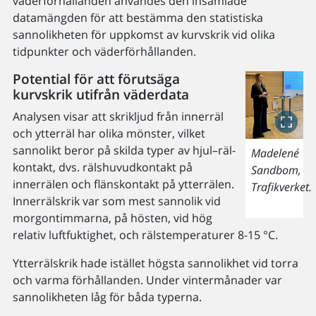
väderförhållanden användes den insamlade
datamängden för att bestämma den statistiska
sannolikheten för uppkomst av kurvskrik vid olika
tidpunkter och väderförhållanden.
Potential för att förutsäga
kurvskrik utifrån väderdata
Analysen visar att skrikljud från innerräl
och ytterräl har olika mönster, vilket
sannolikt beror på skilda typer av hjul–räl-
Madelené
kontakt, dvs. rälshuvudkontakt på
Sandbom,
innerrälen och flänskontakt på ytterrälen.
Trafikverket.
Innerrälskrik var som mest sannolik vid
morgontimmarna, på hösten, vid hög
relativ luftfuktighet, och rälstemperaturer 8-15 °C.
Ytterrälskrik hade istället högsta sannolikhet vid torra
och varma förhållanden. Under vintermånader var
sannolikheten låg för båda typerna.