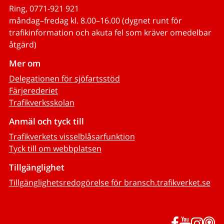
Ring, 0771-921 921
måndag–fredag kl. 8.00–16.00 (dygnet runt för
trafikinformation och akuta fel som kräver omedelbar
åtgärd)
Mer om
Delegationen för sjöfartsstöd
Färjerederiet
Trafikverksskolan
Anmäl och tyck till
Trafikverkets visselblåsarfunktion
Tyck till om webbplatsen
Tillgänglighet
Tillgänglighetsredogörelse för bransch.trafikverket.se
Facebook
YouTub
Inst
P