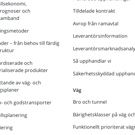
llsekonomi,
prognoser och
Tilldelade kontrakt
tsamband
Avrop från ramavtal
ringsmetoder
Leverantörsinformation
der – från behov till färdig
Leverantörsmarknadsanaly
truktur
Så upphandlar vi
ardiserade och
rialiserade produkter
Säkerhetsskyddad upphand
tande av väg- och
gsplaner
Väg
Bro och tunnel
- och godstransporter
Bärighetsklasser på väg oc
lsplanering
Funktionellt prioriterat väg
iering