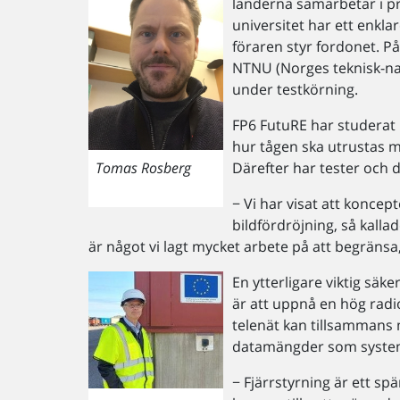
länderna samarbetar i p
universitet har ett enkla
föraren styr fordonet. P
NTNU (Norges teknisk-natu
under testkörning.
FP6 FutuRE har studerat he
hur tågen ska utrustas
Därefter har tester och
Tomas Rosberg
− Vi har visat att konce
bildfördröjning, så kallad
är något vi lagt mycket arbete på att begränsa
En ytterligare viktig sä
är att uppnå en hög radi
telenät kan tillsammans
datamängder som system
− Fjärrstyrning är ett s