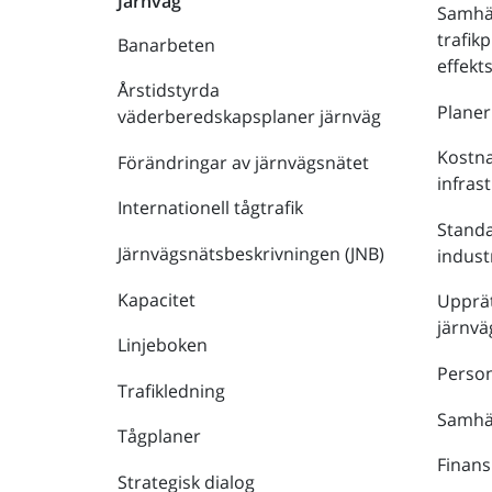
Järnväg
Samhä
trafik
Banarbeten
effek
Årstidstyrda
Plane
väderberedskapsplaner järnväg
Kostna
Förändringar av järnvägsnätet
infras
Internationell tågtrafik
Stand
Järnvägsnätsbeskrivningen (JNB)
indust
Kapacitet
Upprät
järnvä
Linjeboken
Person
Trafikledning
Samhäl
Tågplaner
Finans
Strategisk dialog