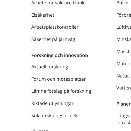
Arbete för säkrare trafik
Buller
Elsäkerhet
Föror
Arbetsplatskontroller
Luftkva
Säkerhet på järnväg
Minsk
Massh
Forskning och innovation
Materi
Aktuell forskning
Natur,
Forum och mötesplatser
Vatte
Lämna förslag på forskning
Riktade utlysningar
Planer
Sök forskningsprojekt
Långsi
infras