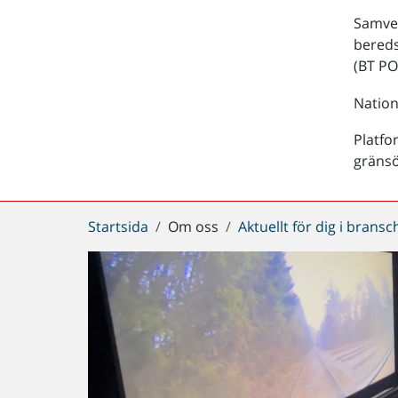
Samver
bered
(BT PO
Nation
Platfo
gräns
Du
Startsida
Om oss
Aktuellt för dig i brans
är
här: