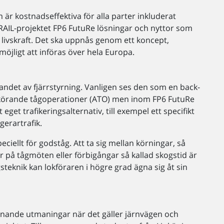
 är kostnadseffektiva för alla parter inkluderat
RAIL-projektet FP6 FutuRe lösningar och nyttor som
a livskraft. Det ska uppnås genom ett koncept,
öjligt att införas över hela Europa.
andet av fjärrstyrning. Vanligen ses den som en back-
älvkörande tågoperationer (ATO) men inom FP6 FutuRe
get trafikeringsalternativ, till exempel ett specifikt
gerartrafik.
eciellt för godståg. Att ta sig mellan körningar, så
r på tågmöten eller förbigångar så kallad skogstid är
steknik kan lokföraren i högre grad ägna sig åt sin
knande utmaningar när det gäller järnvägen och