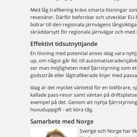
Med låg trafikering krävs smarta lösningar som
resenärer. Därför beforskar och utvecklar EU-
bidrar till den regionala järnvägens långsiktig
skräddarsytt för regionala järnvägar och med m
Effektivt tidsutnyttjande
En lösning med potential anses idag vara nyttj
up, om något går fel, till automatiserade/sj
ser man möjligheten med fjärrstyrning som ett e
godsstråk eller lågtrafikerade linjer med passa
Idag är det mycket väntetid för en lokförare, sp
kallade pass-resor samt väntan på driftsplatse
exempel på det. Genom att nyttja fjärrstyrning
huvuduppgift - att köra tåg.
Samarbete med Norge
Sverige och Norge har li