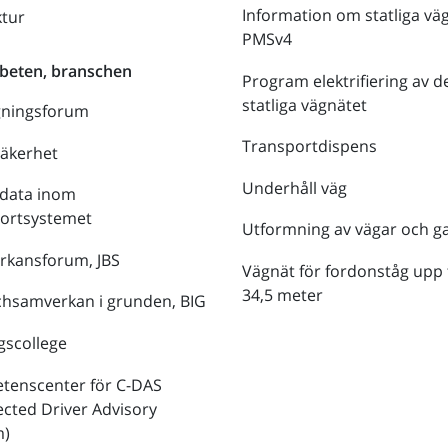
Information om statliga vä
ktur
PMSv4
beten, branschen
Program elektrifiering av d
statliga vägnätet
gningsforum
Transportdispens
säkerhet
Underhåll väg
data inom
portsystemet
Utformning av vägar och g
rkansforum, JBS
Vägnät för fordonståg upp t
34,5 meter
hsamverkan i grunden, BIG
gscollege
tenscenter för C-DAS
cted Driver Advisory
m)