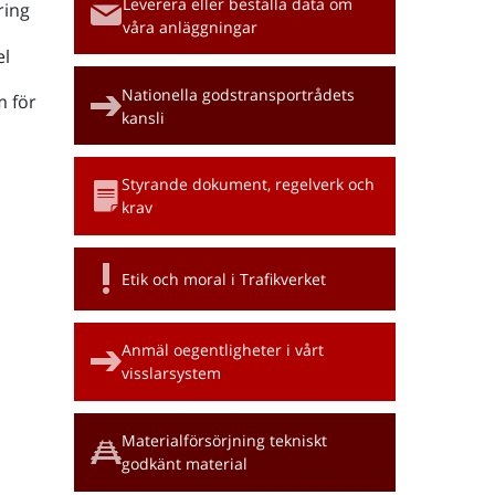
Leverera eller beställa data om
ring
våra anläggningar
l
Nationella godstransportrådets
m för
kansli
Styrande dokument, regelverk och
krav
Etik och moral i Trafikverket
Anmäl oegentligheter i vårt
visslarsystem
Materialförsörjning tekniskt
godkänt material