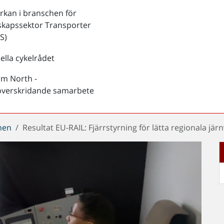
kan i branschen för
skapssektor Transporter
S)
ella cykelrådet
rm North -
överskridande samarbete
chen
Resultat EU-RAIL: Fjärrstyrning för lätta regionala jä