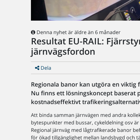
Denna nyhet är äldre än 6 månader
Resultat EU-RAIL: Fjärrsty
järnvägsfordon
Dela
Regionala banor kan utgöra en viktig 
Nu finns ett lösningskoncept baserat p
kostnadseffektivt trafikeringsalternati
Att binda samman järnvägen med andra kollekt
bytespunkter med bussar, cykeldelning osv är vä
Regional järnväg med lågtrafikerade banor behö
för ökad tillgänglighet mellan landsbygd och tä