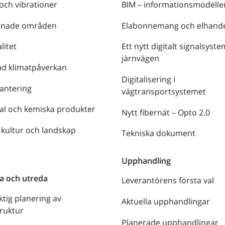
 och vibrationer
BIM – informationsmodelle
enade områden
Elabonnemang och elhande
litet
Ett nytt digitalt signalsyste
järnvägen
ad klimatpåverkan
Digitalisering i
antering
vägtransportsystemet
al och kemiska produkter
Nytt fibernät – Opto 2.0
 kultur och landskap
Tekniska dokument
n
Upphandling
a och utreda
Leverantörens första val
ktig planering av
Aktuella upphandlingar
truktur
Planerade upphandlingar