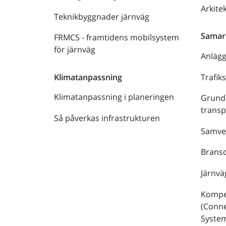
Arkite
Teknikbyggnader järnväg
Samar
FRMCS - framtidens mobilsystem
för järnväg
Anläg
Trafik
Klimatanpassning
Klimatanpassning i planeringen
Grund
trans
Så påverkas infrastrukturen
Samve
Bransc
Järnvä
Kompe
(Conne
Syste