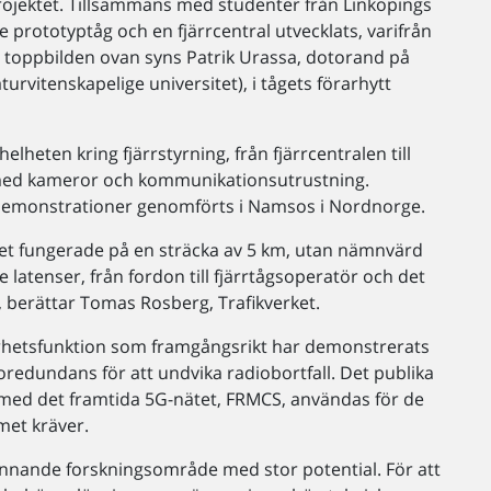
rojektet. Tillsammans med studenter från Linköpings
re prototyptåg och en fjärrcentral utvecklats, varifrån
å toppbilden ovan syns Patrik Urassa, dotorand på
rvitenskapelige universitet), i tågets förarhytt
lheten kring fjärrstyrning, från fjärrcentralen till
 med kameror och kommunikationsutrustning.
 demonstrationer genomförts i Namsos i Nordnorge.
ptet fungerade på en sträcka av 5 km, utan nämnvärd
e latenser, från fordon till fjärrtågsoperatör och det
, berättar Tomas Rosberg, Trafikverket.
kerhetsfunktion som framgångsrikt har demonstrerats
oredundans för att undvika radiobortfall. Det publika
 med det framtida 5G-nätet, FRMCS, användas för de
et kräver.
pännande forskningsområde med stor potential. För att