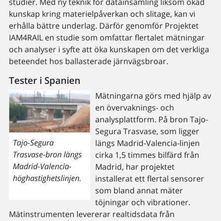
studier. Med ny teknik för datainsamling liksom ökad
kunskap kring materielpåverkan och slitage, kan vi
erhålla bättre underlag. Därför genomför Projektet
IAM4RAIL en studie som omfattar flertalet mätningar
och analyser i syfte att öka kunskapen om det verkliga
beteendet hos ballasterade järnvägsbroar.
Tester i Spanien
Mätningarna görs med hjälp av
en övervaknings- och
analysplattform. På bron Tajo-
Segura Trasvase, som ligger
Tajo-Segura
längs Madrid-Valencia-linjen
Trasvase-bron längs
cirka 1,5 timmes bilfärd från
Madrid-Valencia-
Madrid, har projektet
höghastighetslinjen.
installerat ett flertal sensorer
som bland annat mäter
töjningar och vibrationer.
Mätinstrumenten levererar realtidsdata från