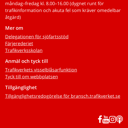
måndag–fredag kl. 8.00–16.00 (dygnet runt för
trafikinformation och akuta fel som kräver omedelbar
åtgärd)
Mer om
Delegationen för sjöfartsstöd
Färjerederiet
Trafikverksskolan
Anmäl och tyck till
Trafikverkets visselblåsarfunktion
Tyck till om webbplatsen
Tillgänglighet
Tillgänglighetsredogörelse för bransch.trafikverket.se
Facebook
YouTub
Inst
P