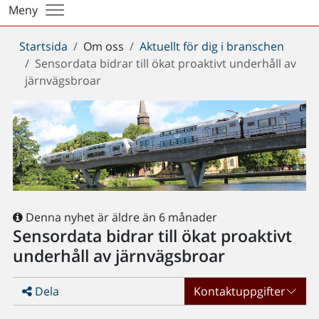
Meny
Du
Startsida
Om oss
Aktuellt för dig i branschen
är
Sensordata bidrar till ökat proaktivt underhåll av
här:
järnvägsbroar
Denna nyhet är äldre än 6 månader
Sensordata bidrar till ökat proaktivt
underhåll av järnvägsbroar
Dela
Kontaktuppgifter