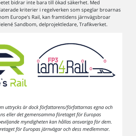
etet bidrar inte bara till ökad säkerhet. Med
aterade kriterier i regelverken som speglar broarnas
inom Europe’s Rail, kan framtidens järnvägsbroar
elené Sandbom, delprojektledare, Trafikverket.
m uttrycks är dock författarens/författarnas egna och
ens eller det gemensamma företaget för Europas
beviljande myndigheten kan hållas ansvariga för dem.
retaget för Europas järnvägar och dess medlemmar.