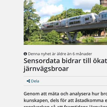
Denna nyhet är äldre än 6 månader
Sensordata bidrar till öka
järnvägsbroar
Dela
Genom att mäta och analysera hur broa
kunskapen, dels för att åstadkomma et
regelverken så att framtidens järnväg