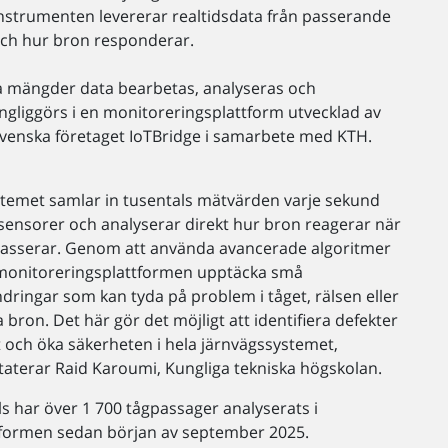
nstrumenten levererar realtidsdata från passerande
och hur bron responderar.
a mängder data bearbetas, analyseras och
ängliggörs i en monitoreringsplattform utvecklad av
svenska företaget IoTBridge i samarbete med KTH.
stemet samlar in tusentals mätvärden varje sekund
 sensorer och analyserar direkt hur bron reagerar när
passerar. Genom att använda avancerade algoritmer
monitoreringsplattformen upptäcka små
dringar som kan tyda på problem i tåget, rälsen eller
a bron. Det här gör det möjligt att identifiera defekter
t och öka säkerheten i hela järnvägssystemet,
taterar Raid Karoumi, Kungliga tekniska högskolan.
lls har över 1 700 tågpassager analyserats i
tformen sedan början av september 2025.