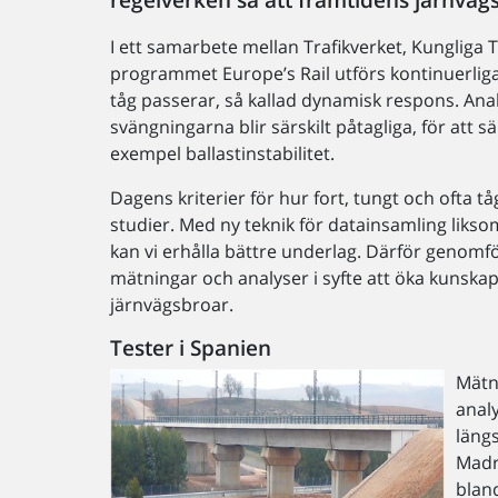
I ett samarbete mellan Trafikverket, Kungliga
programmet Europe’s Rail utförs kontinuerlig
tåg passerar, så kallad dynamisk respons. Anal
svängningarna blir särskilt påtagliga, för att sä
exempel ballastinstabilitet.
Dagens kriterier för hur fort, tungt och ofta 
studier. Med ny teknik för datainsamling liks
kan vi erhålla bättre underlag. Därför genomfö
mätningar och analyser i syfte att öka kunska
järnvägsbroar.
Tester i Spanien
Mätn
anal
längs
Madri
blan