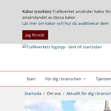
Kakor (cookies)
Trafikverket använder kakor fö
användandet av dessa kakor.
Läs mer om kakor och hur du avaktiverar dem
Jag förstår
Start
För dig i branschen
Tjänste
Startsida
Du
Startsida
Om oss
Aktuellt för dig i brans
är
här: