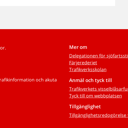
Mer om
or.
Delegationen för sjöfartss
Färjerederiet
Trafikverksskolan
trafikinformation och akuta
Anmäl och tyck till
Trafikverkets visselblåsarf
Tyck till om webbplatsen
Tillgänglighet
Tillgänglighetsredogörelse 