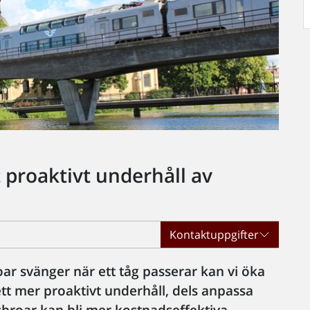
t proaktivt underhåll av
Kontaktuppgifter
r svänger när ett tåg passerar kan vi öka
t mer proaktivt underhåll, dels anpassa
sbroar kan bli mer kostnadseffektiva.