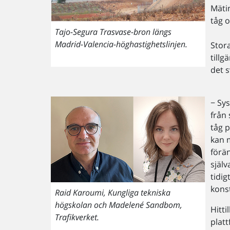
Mäti
tåg 
Tajo-Segura Trasvase-bron längs
Madrid-Valencia-höghastighetslinjen.
Stor
tillg
det 
− Sy
från
tåg 
kan 
förän
själv
tidig
kons
Raid Karoumi, Kungliga tekniska
högskolan och Madelené Sandbom,
Hitti
Trafikverket.
plat