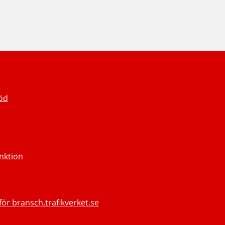
töd
unktion
för bransch.trafikverket.se