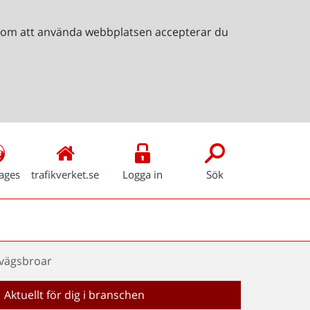
Genom att använda webbplatsen accepterar du
ages
trafikverket.se
Logga in
Sök
rnvägsbroar
Aktuellt för dig i branschen