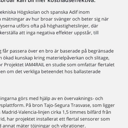
 Tekniska Högskolan och spanska Adif inom
a mätningar av hur broar svänger och beter sig när
yserna utförs ofta på höghastighetslinjer, där
kerställa att inga negativa effekter uppstår, till
tåg får passera över en bro är baserade på begränsade
om ökad kunskap kring materielpåverkan och slitage,
r Projektet IAM4RAIL en studie som omfattar flertalet
pen om det verkliga beteendet hos ballasterade
ingarna görs med hjälp av en övervaknings- och
ysplattform. På bron Tajo-Segura Trasvase, som ligger
 Madrid-Valencia-linjen cirka 1,5 timmes bilfärd från
d, har projektet installerat ett flertal sensorer som
d annat mäter töjningar och vibrationer.