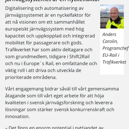
Digitalisering och automatisering av
järnvägssystemet är en nyckelfaktor för
att nå visionen om ett sammanhållet
europeiskt järnvägssystem med hög
Anders
kapacitet och uppkopplad och integrerad
Carolin,
mobilitet för passagerare och gods.
Programchef
Trafikverket har som aktiv deltagare och
EU-Rail i
som grundmedlem, tidigare i Shift2Rail
Trafikverket
och nu i Europe´s Rail, en omfattande och
viktig roll i att driva och utveckla de
prioriterade områdena.
Vårt engagemang bidrar såväl till vårt gemensamma
åtagande som till vårt eget arbete för att höja
kvaliteten i svensk järnvägsforskning och leverera
lösningar som stärker svensk konkurrenskraft och
innovation.
– Det finns en enorm potential i nyttjandet av