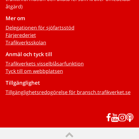
åtgärd)
Mer om
Delegationen för sjöfartsstöd
Färjerederiet
Trafikverksskolan
Anmäl och tyck till
Trafikverkets visselblåsarfunktion
Tyck till om webbplatsen
Tillgänglighet
Tillgänglighetsredogörelse för bransch.trafikverket.se
Facebook
YouTub
Inst
P
Till sidans topp