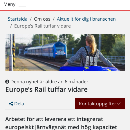
Meny
Du
Startsida
Om oss
Aktuellt för dig i branschen
är
Europe’s Rail tuffar vidare
här:
Denna nyhet är äldre än 6 månader
Europe’s Rail tuffar vidare
Dela
Kontaktuppgifter
Arbetet för att leverera ett integrerat
europeiskt järnvägsnät med hög kapacitet