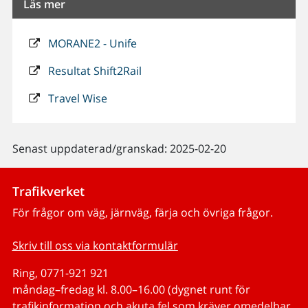
Läs mer
MORANE2 - Unife
Resultat Shift2Rail
Travel Wise
Senast uppdaterad/granskad: 2025-02-20
Trafikverket
För frågor om väg, järnväg, färja och övriga frågor.
Skriv till oss via kontaktformulär
Ring, 0771-921 921
måndag–fredag kl. 8.00–16.00 (dygnet runt för
trafikinformation och akuta fel som kräver omedelbar