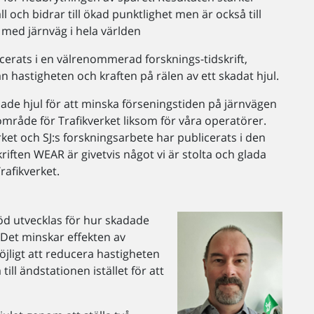
 och bidrar till ökad punktlighet men är också till
 med järnväg i hela världen
cerats i en välrenommerad forsknings-tidskrift,
 hastigheten och kraften på rälen av ett skadat hjul.
dade hjul för att minska förseningstiden på järnvägen
område för Trafikverket liksom för våra operatörer.
erket och SJ:s forskningsarbete har publicerats i den
riften WEAR är givetvis något vi är stolta och glada
Trafikverket.
öd utvecklas för hur skadade
 Det minskar effekten av
jligt att reducera hastigheten
ll ändstationen istället för att