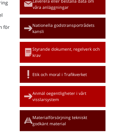
Leverera eller beställa data om
ring
våra anläggningar
l
Nationella godstransportrådets
m för
kansli
Styrande dokument, regelverk och
krav
Etik och moral i Trafikverket
Anmäl oegentligheter i vårt
visslarsystem
Materialförsörjning tekniskt
godkänt material