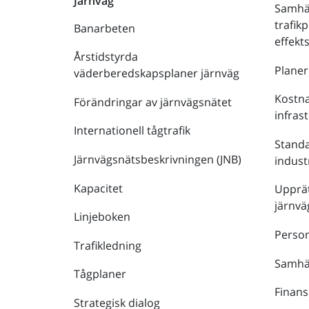
Järnväg
Samhä
trafik
Banarbeten
effek
Årstidstyrda
Plane
väderberedskapsplaner järnväg
Kostna
Förändringar av järnvägsnätet
infras
Internationell tågtrafik
Stand
Järnvägsnätsbeskrivningen (JNB)
indust
Kapacitet
Upprät
järnvä
Linjeboken
Person
Trafikledning
Samhäl
Tågplaner
Finans
Strategisk dialog