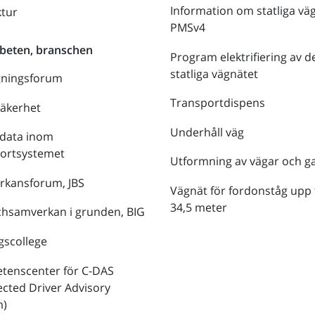
Information om statliga vä
ktur
PMSv4
beten, branschen
Program elektrifiering av d
statliga vägnätet
gningsforum
Transportdispens
säkerhet
Underhåll väg
data inom
portsystemet
Utformning av vägar och g
rkansforum, JBS
Vägnät för fordonståg upp t
34,5 meter
hsamverkan i grunden, BIG
gscollege
tenscenter för C-DAS
cted Driver Advisory
m)