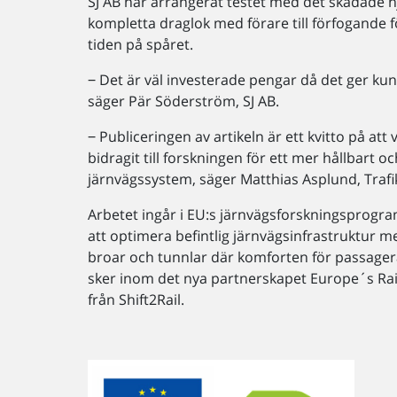
SJ AB har arrangerat testet med det skadade hj
kompletta draglok med förare till förfogande f
tiden på spåret.
‒ Det är väl investerade pengar då det ger kun
säger Pär Söderström, SJ AB.
‒ Publiceringen av artikeln är ett kvitto på att 
bidragit till forskningen för ett mer hållbart o
järnvägssystem, säger Matthias Asplund, Trafi
Arbetet ingår i EU:s järnvägsforskningsprogra
att optimera befintlig järnvägsinfrastruktur m
broar och tunnlar där komforten för passagera
sker inom det nya partnerskapet Europe´s Rai
från Shift2Rail.