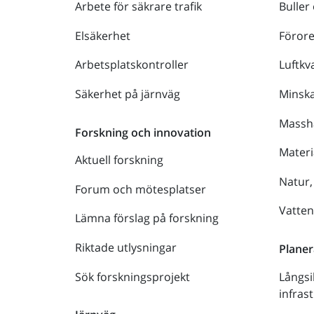
Arbete för säkrare trafik
Buller
Elsäkerhet
Föror
Arbetsplatskontroller
Luftkva
Säkerhet på järnväg
Minsk
Massh
Forskning och innovation
Materi
Aktuell forskning
Natur,
Forum och mötesplatser
Vatte
Lämna förslag på forskning
Riktade utlysningar
Planer
Sök forskningsprojekt
Långsi
infras