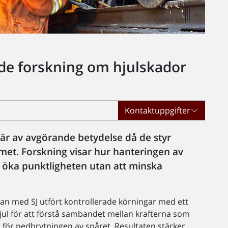
nde forskning om hjulskador
Kontaktuppgifter
är av avgörande betydelse då de styr
emet. Forskning visar hur hanteringen av
 öka punktligheten utan att minska
man med SJ utfört kontrollerade körningar med ett
ul för att förstå sambandet mellan krafterna som
n för nedbrytningen av spåret. Resultaten stärker