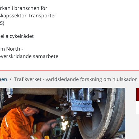
kan i branschen för
skapssektor Transporter
S)
ella cykelrådet
rm North -
överskridande samarbete
chen
Trafikverket - världsledande forskning om hjulskador