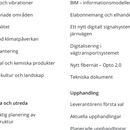
 och vibrationer
BIM – informationsmodelle
enade områden
Elabonnemang och elhande
litet
Ett nytt digitalt signalsyste
järnvägen
ad klimatpåverkan
Digitalisering i
antering
vägtransportsystemet
al och kemiska produkter
Nytt fibernät – Opto 2.0
 kultur och landskap
Tekniska dokument
n
Upphandling
a och utreda
Leverantörens första val
ktig planering av
Aktuella upphandlingar
truktur
Planerade upphandlingar