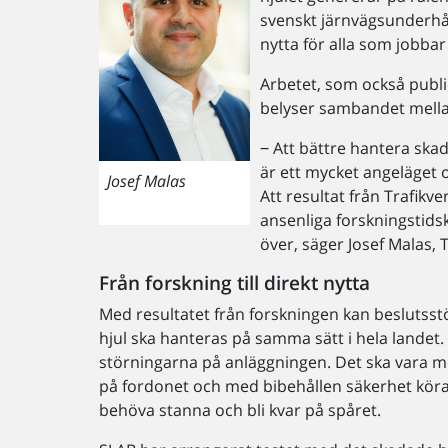
svenskt järnvägsunderhåll
nytta för alla som jobbar
Arbetet, som också publi
belyser sambandet mellan
‒ Att bättre hantera ska
är ett mycket angeläget 
Josef Malas
Att resultat från Trafikv
ansenliga forskningstidsk
över, säger Josef Malas, 
Från forskning till direkt nytta
Med resultatet från forskningen kan beslutsst
hjul ska hanteras på samma sätt i hela landet.
störningarna på anläggningen. Det ska vara mö
på fordonet och med bibehållen säkerhet köra ti
behöva stanna och bli kvar på spåret.