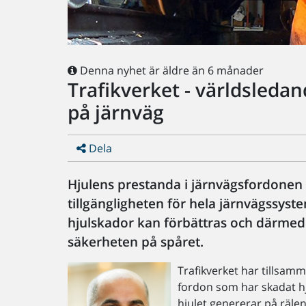
Denna nyhet är äldre än 6 månader
Trafikverket - världsleda
på järnväg
Dela
Hjulens prestanda i järnvägsfordonen 
tillgängligheten för hela järnvägssyst
hjulskador kan förbättras och därmed
säkerheten på spåret.
Trafikverket har tillsam
fordon som har skadat hj
hjulet genererar på räle