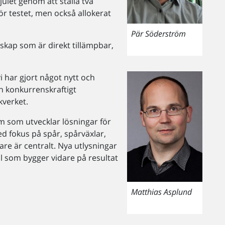
ulet genom att ställa två
ör testet, men också allokerat
Pär Söderström
skap som är direkt tillämpbar,
vi har gjort något nytt och
ch konkurrenskraftigt
kverket.
m som utvecklar lösningar för
ed fokus på spår, spårväxlar,
re är centralt. Nya utlysningar
l som bygger vidare på resultat
Matthias Asplund