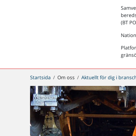
Samver
bered
(BT PO
Nation
Platfo
gräns
Du
Startsida
Om oss
Aktuellt för dig i brans
är
här: