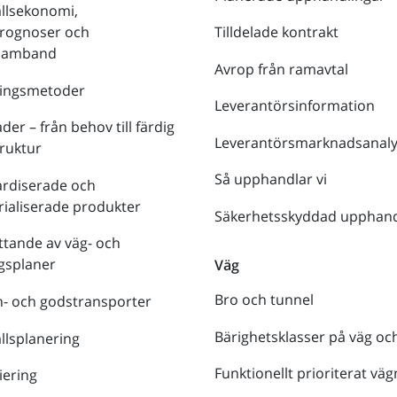
llsekonomi,
prognoser och
Tilldelade kontrakt
tsamband
Avrop från ramavtal
ringsmetoder
Leverantörsinformation
der – från behov till färdig
Leverantörsmarknadsanaly
truktur
Så upphandlar vi
ardiserade och
rialiserade produkter
Säkerhetsskyddad upphand
tande av väg- och
gsplaner
Väg
Bro och tunnel
- och godstransporter
Bärighetsklasser på väg oc
lsplanering
Funktionellt prioriterat väg
iering