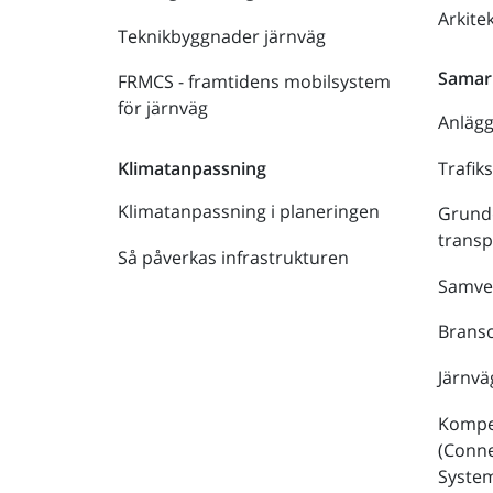
Arkite
Teknikbyggnader järnväg
Samar
FRMCS - framtidens mobilsystem
för järnväg
Anläg
Trafik
Klimatanpassning
Klimatanpassning i planeringen
Grund
trans
Så påverkas infrastrukturen
Samve
Bransc
Järnvä
Kompe
(Conne
Syste