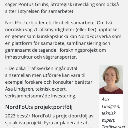
säger Pontus Gruhs, Strategisk utveckling som också
sitter i styrelsen för samarbetet.
NordFoU erbjuder ett flexibelt samarbete. Om två
nordiska väg-/trafikmyndigheter (eller fler) upptäcker
en gemensam kunskapslucka kan NordFoU verka som
en plattform för samarbete, samfinansiering och
gemensamt deltagande i forskningsprojekt om
infrastruktur och vägtransporter.
– De olika Trafikverken ingår avtal
sinsemellan men utförare kan vara till
exempel forskare och konsulter berättar
Åsa Lindgren, teknisk expert,
verksamhetsområde Investering.
Åsa
Lindgren,
NordFoU:s projektportfölj
teknisk
2023 består NordFoU:s projektportfölj av
expert,
sju aktiva projekt. Fyra är planerade att
Trafikverket