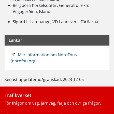
Bergþóra Þorkelsdóttir, Generaltdirektör
Vegagerðina, Island.
Sigurd L. Lamhauge, VD Landsverk, Färöarna.
Länkar
Mer information om NordFous
(nordfou.org)
Senast uppdaterad/granskad: 2023-12-05
Trafikverket
För frågor om väg, järnväg, färja och övriga frågor.