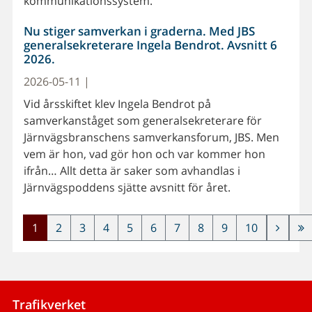
kommunikationssystem.
Nu stiger samverkan i graderna. Med JBS
generalsekreterare Ingela Bendrot. Avsnitt 6
2026.
2026-05-11 |
Vid årsskiftet klev Ingela Bendrot på
samverkanståget som generalsekreterare för
Järnvägsbranschens samverkansforum, JBS. Men
vem är hon, vad gör hon och var kommer hon
ifrån… Allt detta är saker som avhandlas i
Järnvägspoddens sjätte avsnitt för året.
1
2
3
4
5
6
7
8
9
10
Trafikverket