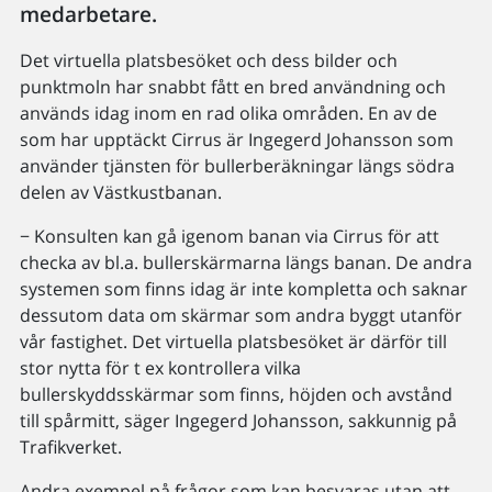
medarbetare.
Det virtuella platsbesöket och dess bilder och
punktmoln har snabbt fått en bred användning och
används idag inom en rad olika områden. En av de
som har upptäckt Cirrus är Ingegerd Johansson som
använder tjänsten för bullerberäkningar längs södra
delen av Västkustbanan.
− Konsulten kan gå igenom banan via Cirrus för att
checka av bl.a. bullerskärmarna längs banan. De andra
systemen som finns idag är inte kompletta och saknar
dessutom data om skärmar som andra byggt utanför
vår fastighet. Det virtuella platsbesöket är därför till
stor nytta för t ex kontrollera vilka
bullerskyddsskärmar som finns, höjden och avstånd
till spårmitt, säger Ingegerd Johansson, sakkunnig på
Trafikverket.
Andra exempel på frågor som kan besvaras utan att