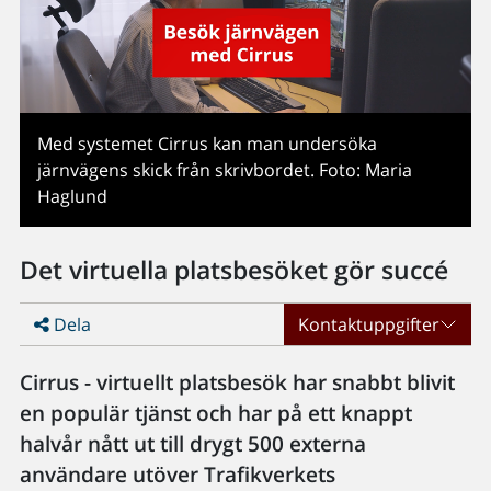
Med systemet Cirrus kan man undersöka
järnvägens skick från skrivbordet. Foto: Maria
Haglund
Det virtuella platsbesöket gör succé
Dela
Kontaktuppgifter
Cirrus - virtuellt platsbesök har snabbt blivit
en populär tjänst och har på ett knappt
halvår nått ut till drygt 500 externa
användare utöver Trafikverkets