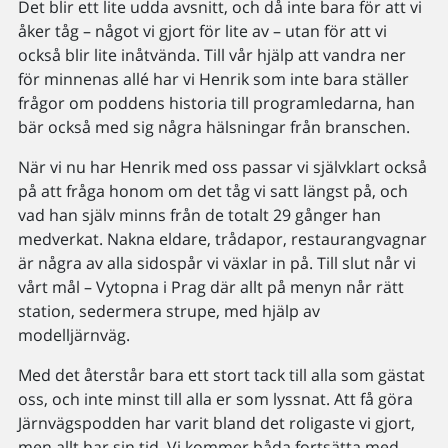
Det blir ett lite udda avsnitt, och då inte bara för att vi
åker tåg – något vi gjort för lite av – utan för att vi
också blir lite inåtvända. Till vår hjälp att vandra ner
för minnenas allé har vi Henrik som inte bara ställer
frågor om poddens historia till programledarna, han
bär också med sig några hälsningar från branschen.
När vi nu har Henrik med oss passar vi självklart också
på att fråga honom om det tåg vi satt längst på, och
vad han själv minns från de totalt 29 gånger han
medverkat. Nakna eldare, trådapor, restaurangvagnar
är några av alla sidospår vi växlar in på. Till slut når vi
vårt mål – Vytopna i Prag där allt på menyn når rätt
station, sedermera strupe, med hjälp av
modelljärnväg.
Med det återstår bara ett stort tack till alla som gästat
oss, och inte minst till alla er som lyssnat. Att få göra
Järnvägspodden har varit bland det roligaste vi gjort,
men allt har sin tid. Vi kommer båda fortsätta med