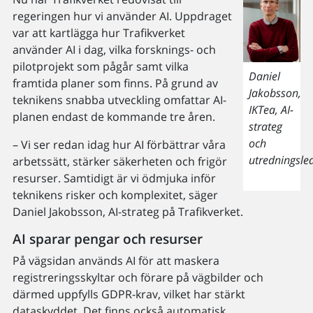
regeringen hur vi använder AI. Uppdraget
var att kartlägga hur Trafikverket
använder AI i dag, vilka forsknings- och
pilotprojekt som pågår samt vilka
Daniel
framtida planer som finns. På grund av
Jakobsson,
teknikens snabba utveckling omfattar AI-
IKTea, AI-
planen endast de kommande tre åren.
strateg
och
– Vi ser redan idag hur AI förbättrar våra
utredningsle
arbetssätt, stärker säkerheten och frigör
resurser. Samtidigt är vi ödmjuka inför
teknikens risker och komplexitet, säger
Daniel Jakobsson, AI-strateg på Trafikverket.
AI sparar pengar och resurser
På vägsidan används AI för att maskera
registreringsskyltar och förare på vägbilder och
därmed uppfylls GDPR-krav, vilket har stärkt
dataskyddet. Det finns också automatisk