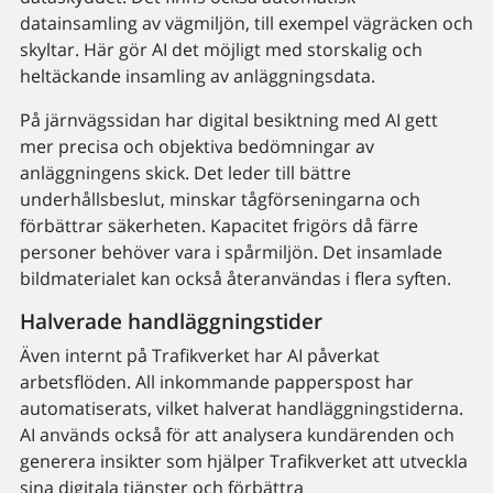
datainsamling av vägmiljön, till exempel vägräcken och
skyltar. Här gör AI det möjligt med storskalig och
heltäckande insamling av anläggningsdata.
På järnvägssidan har digital besiktning med AI gett
mer precisa och objektiva bedömningar av
anläggningens skick. Det leder till bättre
underhållsbeslut, minskar tågförseningarna och
förbättrar säkerheten. Kapacitet frigörs då färre
personer behöver vara i spårmiljön. Det insamlade
bildmaterialet kan också återanvändas i flera syften.
Halverade handläggningstider
Även internt på Trafikverket har AI påverkat
arbetsflöden. All inkommande papperspost har
automatiserats, vilket halverat handläggningstiderna.
AI används också för att analysera kundärenden och
generera insikter som hjälper Trafikverket att utveckla
sina digitala tjänster och förbättra