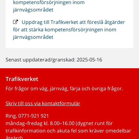
kompetensförsörjningen inom
järnvägsområdet
Uppdrag till Trafikverket att föreslå åtgärder
för att stärka kompetensförsörjningen inom
järnvägsområdet
Senast uppdaterad/granskad: 2025-05-16
Trafikverket
För frågor om väg, järnväg, färja och övriga frågor.
Skriv till oss via kontaktformulär
Ring, 0771-921 921
måndag–fredag kl. 8.00–16.00 (dygnet runt för
trafikinformation och akuta fel som kräver omedelbar
åtgärd)