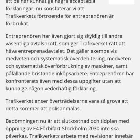
att de har kunnat ge några acceptabla
förklaringar, nu konstaterar vi att
Trafikverkets förtroende för entreprenören är
förbrukat.
Entreprenören har även gjort sig skyldig till andra
väsentliga avtalsbrott, som ger Trafikverket rätt att
häva entreprenadavtalet. Det gäller exempelvis
medveten och systematisk överdebitering, medveten
och systematisk överförbrukning av maskiner, samt
påfallande bristande inköpsarbete. Entreprenören har
konfronterats även med dessa uppgifter utan att
kunna ge någon vederhäftig förklaring.
Trafikverket anser överträdelserna vara så grova att
detta kommer att polisanmälas.
Bedömningen nu är att slutkostnad och tidplan med
öppning av E4 Förbifart Stockholm 2030 inte ska
påverkas. Trafikverkets arbete med revisioner innebär