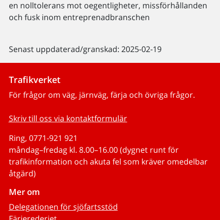
en nolltolerans mot oegentligheter, missförhållanden
och fusk inom entreprenadbranschen
Senast uppdaterad/granskad: 2025-02-19
Trafikverket
För frågor om väg, järnväg, färja och övriga frågor.
Skriv till oss via kontaktformulär
Ring, 0771-921 921
måndag–fredag kl. 8.00–16.00 (dygnet runt för
trafikinformation och akuta fel som kräver omedelbar
åtgärd)
Mer om
Delegationen för sjöfartsstöd
Färjerederiet