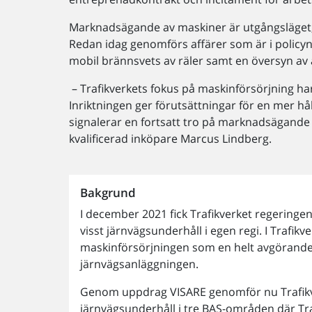
Marknadsägande av maskiner är utgångsläget, 
Redan idag genomförs affärer som är i policyn
mobil brännsvets av räler samt en översyn av a
– Trafikverkets fokus på maskinförsörjning ha
Inriktningen ger förutsättningar för en mer hå
signalerar en fortsatt tro på marknadsägande 
kvalificerad inköpare Marcus Lindberg.
Bakgrund
I december 2021 fick Trafikverket regeringe
visst järnvägsunderhåll i egen regi. I Trafikv
maskinförsörjningen som en helt avgörande f
järnvägsanläggningen.
Genom uppdrag VISARE genomför nu Trafikver
järnvägsunderhåll i tre BAS-områden där Traf