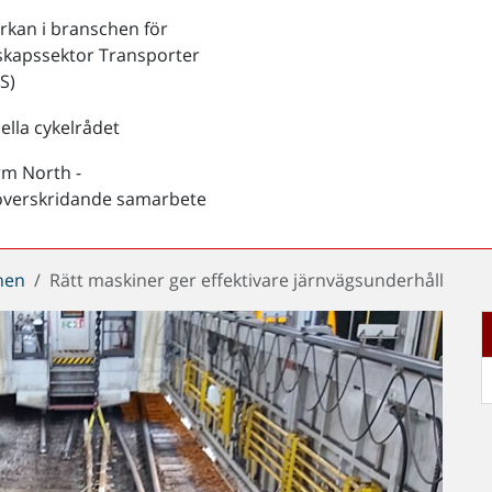
kan i branschen för
skapssektor Transporter
S)
ella cykelrådet
rm North -
överskridande samarbete
chen
Rätt maskiner ger effektivare järnvägsunderhåll