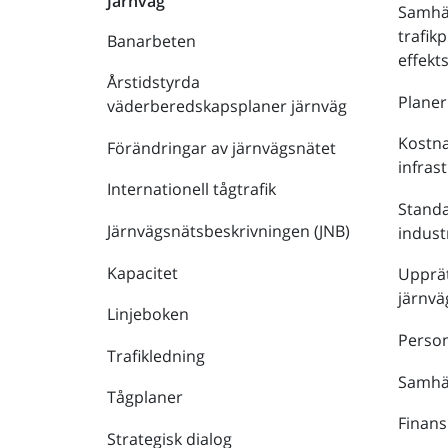
Järnväg
Samhä
trafik
Banarbeten
effek
Årstidstyrda
Plane
väderberedskapsplaner järnväg
Kostna
Förändringar av järnvägsnätet
infras
Internationell tågtrafik
Stand
Järnvägsnätsbeskrivningen (JNB)
indust
Kapacitet
Upprät
järnvä
Linjeboken
Person
Trafikledning
Samhäl
Tågplaner
Finans
Strategisk dialog