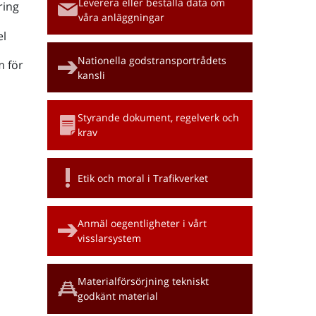
Leverera eller beställa data om
ring
våra anläggningar
l
Nationella godstransportrådets
m för
kansli
Styrande dokument, regelverk och
krav
Etik och moral i Trafikverket
Anmäl oegentligheter i vårt
visslarsystem
Materialförsörjning tekniskt
godkänt material