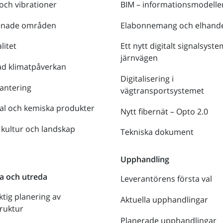
 och vibrationer
BIM – informationsmodelle
enade områden
Elabonnemang och elhande
litet
Ett nytt digitalt signalsyste
järnvägen
ad klimatpåverkan
Digitalisering i
antering
vägtransportsystemet
al och kemiska produkter
Nytt fibernät – Opto 2.0
 kultur och landskap
Tekniska dokument
n
Upphandling
a och utreda
Leverantörens första val
ktig planering av
Aktuella upphandlingar
truktur
Planerade upphandlingar