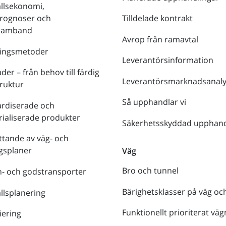
llsekonomi,
prognoser och
Tilldelade kontrakt
tsamband
Avrop från ramavtal
ringsmetoder
Leverantörsinformation
der – från behov till färdig
Leverantörsmarknadsanaly
truktur
Så upphandlar vi
ardiserade och
rialiserade produkter
Säkerhetsskyddad upphand
tande av väg- och
gsplaner
Väg
Bro och tunnel
- och godstransporter
Bärighetsklasser på väg oc
lsplanering
Funktionellt prioriterat väg
iering