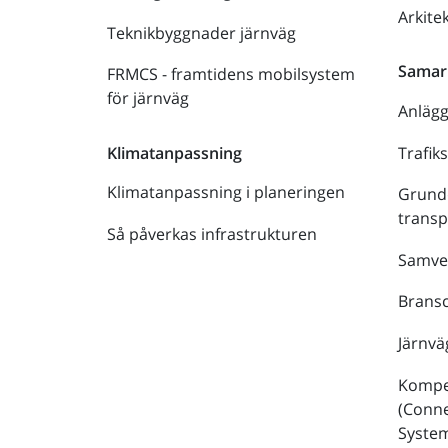
Arkite
Teknikbyggnader järnväg
Samar
FRMCS - framtidens mobilsystem
för järnväg
Anläg
Trafik
Klimatanpassning
Klimatanpassning i planeringen
Grund
trans
Så påverkas infrastrukturen
Samve
Bransc
Järnvä
Kompe
(Conne
Syste