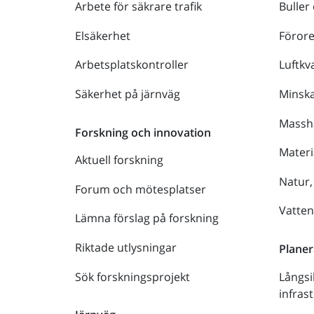
Arbete för säkrare trafik
Buller
Elsäkerhet
Föror
Arbetsplatskontroller
Luftkva
Säkerhet på järnväg
Minsk
Massh
Forskning och innovation
Materi
Aktuell forskning
Natur,
Forum och mötesplatser
Vatte
Lämna förslag på forskning
Riktade utlysningar
Planer
Sök forskningsprojekt
Långsi
infras