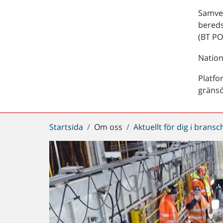
Samver
bered
(BT PO
Nation
Platfo
gräns
Du
Startsida
Om oss
Aktuellt för dig i brans
är
här: