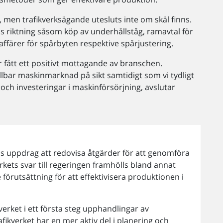
men trafikverksägande utesluts inte om skäl finns.
s riktning såsom köp av underhållståg, ramavtal för
ffärer för spårbyten respektive spårjustering.
r fått ett positivt mottagande av branschen.
llbar maskinmarknad på sikt samtidigt som vi tydligt
och investeringar i maskinförsörjning, avslutar
ns uppdrag att redovisa åtgärder för att genomföra
erkets svar till regeringen framhölls bland annat
örutsättning för att effektivisera produktionen i
ket i ett första steg upphandlingar av
ikverket har en mer aktiv del i planering och