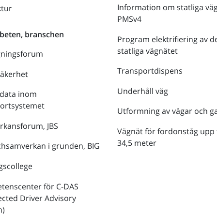
Information om statliga vä
ktur
PMSv4
beten, branschen
Program elektrifiering av d
statliga vägnätet
gningsforum
Transportdispens
säkerhet
Underhåll väg
data inom
portsystemet
Utformning av vägar och g
rkansforum, JBS
Vägnät för fordonståg upp t
34,5 meter
hsamverkan i grunden, BIG
gscollege
tenscenter för C-DAS
cted Driver Advisory
m)