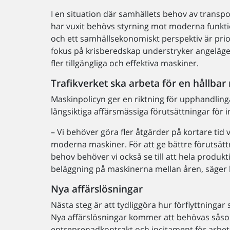
I en situation där samhällets behov av transp
har vuxit behövs styrning mot moderna funkt
och ett samhällsekonomiskt perspektiv är pri
fokus på krisberedskap understryker angeläg
fler tillgängliga och effektiva maskiner.
Trafikverket ska arbeta för en hållb
Maskinpolicyn ger en riktning för upphandlin
långsiktiga affärsmässiga förutsättningar för 
– Vi behöver göra fler åtgärder på kortare tid
moderna maskiner. För att ge bättre förutsätt
behov behöver vi också se till att hela produ
beläggning på maskinerna mellan åren, säger kv
Nya affärslösningar
Nästa steg är att tydliggöra hur förflyttninga
Nya affärslösningar kommer att behövas såsom
entreprenadkontrakt och incitament för arbet