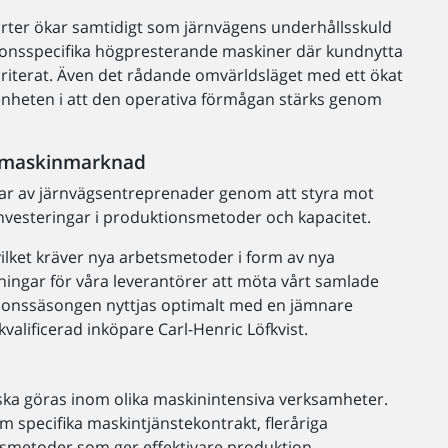
orter ökar samtidigt som järnvägens underhållsskuld
ionsspecifika högpresterande maskiner där kundnytta
oriterat. Även det rådande omvärldsläget med ett ökat
enheten i att den operativa förmågan stärks genom
ar maskinmarknad
gar av järnvägsentreprenader genom att styra mot
investeringar i produktionsmetoder och kapacitet.
 vilket kräver nya arbetsmetoder i form av nya
ningar för våra leverantörer att möta vårt samlade
ktionssäsongen nyttjas optimalt med en jämnare
alificerad inköpare Carl-Henric Löfkvist.
r ska göras inom olika maskinintensiva verksamheter.
 specifika maskintjänstekontrakt, fleråriga
smetoder som ger effektivare produktion.