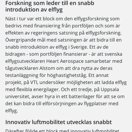
Forskning som leder till en snabb
introduktion av elflyg
Näst i tur var ett block om den elflygsforskning som
bedrivs med finansiering från portföljen och som är
effekten av regeringens satsning på elflygsforskning.
Övergripande mål med satsningen är att bidra till en
snabb introduktion av elflyg i Sverige. Ett av de
bidragen - som portföljen finansierar - är att svenska
elflygsutvecklaren Heart Aerospace samarbetar med
tågutvecklaren Alstom om att dra nytta av deras
testanläggning för höghastighetståg. Ett annat
projekt, på VTI, undersöker möjligheten att ladda elflyg
med flexibla energilager. Och ett tredje, på Uppsala
universitet, avser hyra in ett batterilager för att se om
det kan bidra till elförsörjningen av flygplatser med
elflyg.
Innovativ luftmobilitet utvecklas snabbt
Därefter följde ett block med innovativ luftmobilitet,