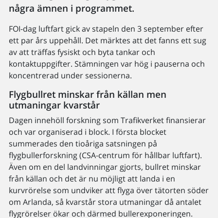
några ämnen i programmet.
FOI-dag luftfart gick av stapeln den 3 september efter
ett par års uppehåll. Det märktes att det fanns ett sug
av att träffas fysiskt och byta tankar och
kontaktuppgifter. Stämningen var hög i pauserna och
koncentrerad under sessionerna.
Flygbullret minskar från källan men
utmaningar kvarstår
Dagen innehöll forskning som Trafikverket finansierar
och var organiserad i block. I första blocket
summerades den tioåriga satsningen på
flygbullerforskning (CSA-centrum för hållbar luftfart).
Även om en del landvinningar gjorts, bullret minskar
från källan och det är nu möjligt att landa i en
kurvrörelse som undviker att flyga över tätorten söder
om Arlanda, så kvarstår stora utmaningar då antalet
flygrörelser ökar och därmed bullerexponeringen.