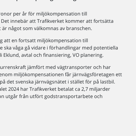
ronor per år för miljökompensation till
 Det innebär att Trafikverket kommer att fortsätta
ket är något som välkomnas av branschen.
g att en fortsatt miljökompensation till
e ska våga gå vidare i förhandlingar med potentiella
 Eklund, avtal och finansiering, VO planering.
urrenskraft jämfört med vägtransporter och har
 Genom miljökompensationen får järnvägsföretagen ett
å det svenska järnvägsnätet i stället för på lastbil.
et 2024 har Trafikverket betalat ca 2,7 miljarder
n utgår från utfört godstransportarbete och