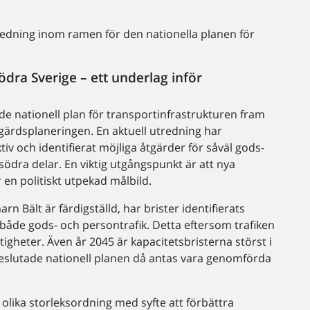
redning inom ramen för den nationella planen för
ödra Sverige – ett underlag inför
e nationell plan för transportinfrastrukturen fram
tgärdsplaneringen. En aktuell utredning har
tiv och identifierat möjliga åtgärder för såväl gods-
södra delar. En viktig utgångspunkt är att nya
en politiskt utpekad målbild.
 Bält är färdigställd, har brister identifierats
både gods- och persontrafik. Detta eftersom trafiken
gheter. Även år 2045 är kapacitetsbristerna störst i
 beslutade nationell planen då antas vara genomförda
v olika storleksordning med syfte att förbättra