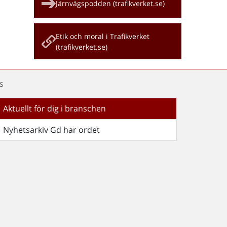
Järnvägspodden (trafikverket.se)
Etik och moral i Trafikverket
(trafikverket.se)
s
Aktuellt för dig i branschen
Nyhetsarkiv Gd har ordet