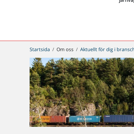
Du
Startsida
Om oss
Aktuellt för dig i brans
är
här: