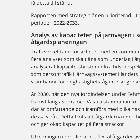
få detta till stånd.
Rapporten med strategin är en prioriterad ut
perioden 2022-2033.
Analys av kapaciteten på järnvägen i s
åtgärdsplaneringen
Trafikverket tar inför arbetet med en kommand
flera analyser som ska tjäna som underlag i å
analyserat kapacitetsbrister i olika tidsperspek
som persontrafik i järnvägssystemet i landets 
stambanor för höghastighetståg inte längre är 
År 2030, när den nya förbindelsen under Fehmarn
främst längs Södra och Västra stambanan för 
där är omfattande och framförs med olika hasti
dessa stråk. Detta trots att åtgärderna i den
och ger ökad kapacitet på flera sträckor.
Utredningen identifierar ett flertal åtgärder a