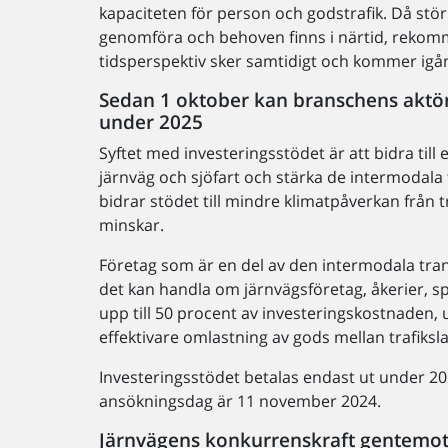
kapaciteten för person och godstrafik. Då stö
genomföra och behoven finns i närtid, rekomm
tidsperspektiv sker samtidigt och kommer igå
Sedan 1 oktober kan branschens aktöre
under 2025
Syftet med investeringsstödet är att bidra til
järnväg och sjöfart och stärka de intermodala
bidrar stödet till mindre klimatpåverkan från
minskar.
Företag som är en del av den intermodala trans
det kan handla om järnvägsföretag, åkerier, s
upp till 50 procent av investeringskostnaden, up
effektivare omlastning av gods mellan trafiksl
Investeringsstödet betalas endast ut under 202
ansökningsdag är 11 november 2024.
Järnvägens konkurrenskraft gentemot 