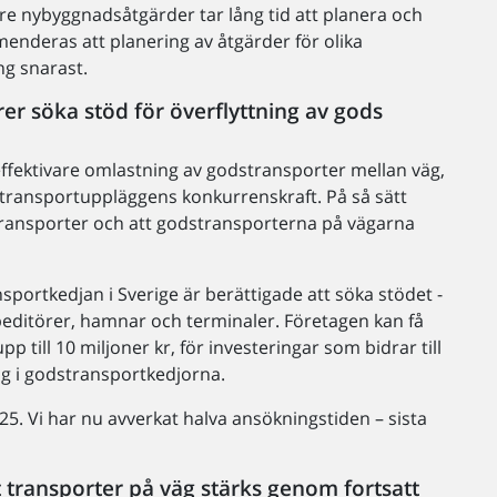
rre nybyggnadsåtgärder tar lång tid att planera och
enderas att planering av åtgärder för olika
ng snarast.
r söka stöd för överflyttning av gods
l effektivare omlastning av godstransporter mellan väg,
 transportuppläggens konkurrenskraft. På så sätt
 transporter och att godstransporterna på vägarna
portkedjan i Sverige är berättigade att söka stödet -
peditörer, hamnar och terminaler. Företagen kan få
p till 10 miljoner kr, för investeringar som bidrar till
ag i godstransportkedjorna.
5. Vi har nu avverkat halva ansökningstiden – sista
transporter på väg stärks genom fortsatt