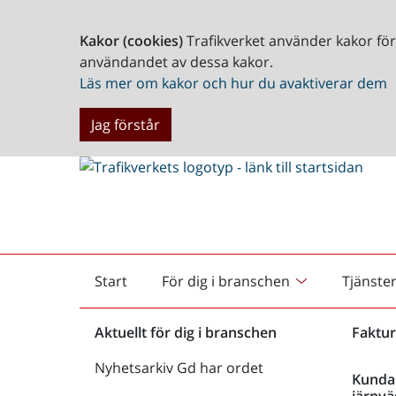
Kakor (cookies)
Trafikverket använder kakor fö
användandet av dessa kakor.
Läs mer om kakor och hur du avaktiverar dem
Jag förstår
Start
För dig i branschen
Tjänste
Startsida
Aktuellt för dig i branschen
Faktur
Nyhetsarkiv Gd har ordet
Kunda
järnvä