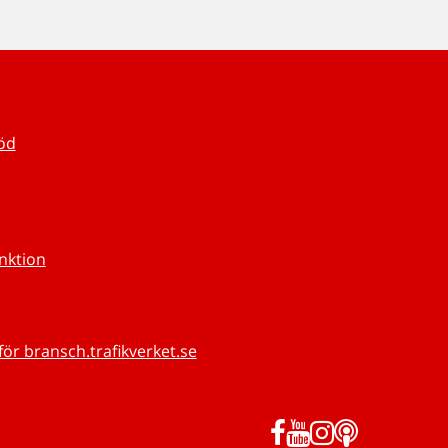
töd
unktion
för bransch.trafikverket.se
Facebook
YouTube
Instagram
Podd