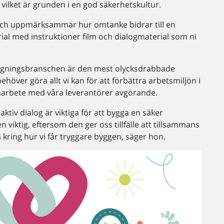
, vilket är grunden i en god säkerhetskultur.
p och uppmärksammar hur omtanke bidrar till en
rial med instruktioner film och dialogmaterial som ni
äggningsbranschen är den mest olycksdrabbade
över göra allt vi kan för att förbättra arbetsmiljön i
marbete med våra leverantörer avgörande.
ktiv dialog är viktiga för att bygga en säker
viktig, eftersom den ger oss tillfälle att tillsammans
kring hur vi får tryggare byggen, säger hon.