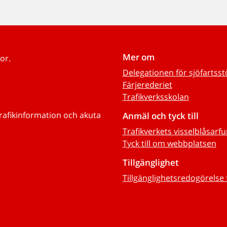
Mer om
or.
Delegationen för sjöfartss
Färjerederiet
Trafikverksskolan
trafikinformation och akuta
Anmäl och tyck till
Trafikverkets visselblåsarf
Tyck till om webbplatsen
Tillgänglighet
Tillgänglighetsredogörelse 