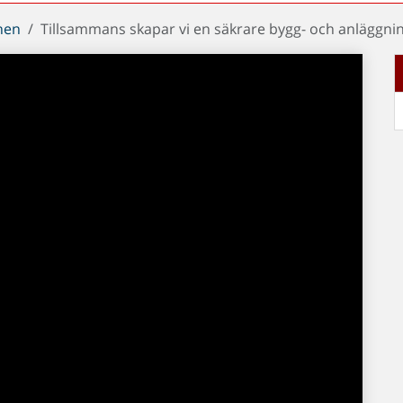
chen
Tillsammans skapar vi en säkrare bygg- och anläggn