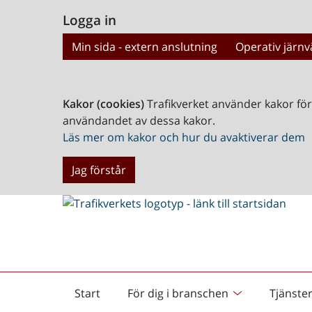
Logga in
Min sida - extern anslutning
Operativ järnv
Kakor (cookies)
Trafikverket använder kakor fö
användandet av dessa kakor.
Läs mer om kakor och hur du avaktiverar dem
Jag förstår
Start
För dig i branschen
Tjänste
Startsida