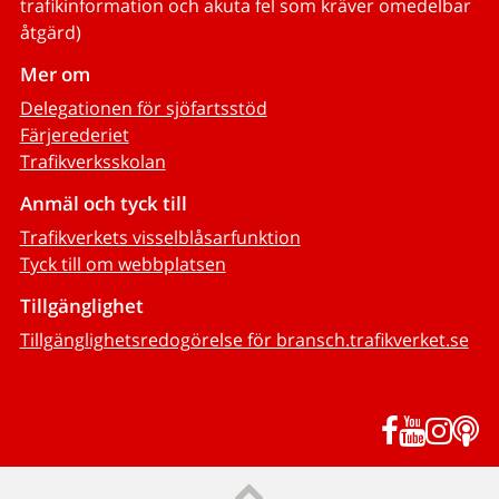
trafikinformation och akuta fel som kräver omedelbar
åtgärd)
Mer om
Delegationen för sjöfartsstöd
Färjerederiet
Trafikverksskolan
Anmäl och tyck till
Trafikverkets visselblåsarfunktion
Tyck till om webbplatsen
Tillgänglighet
Tillgänglighetsredogörelse för bransch.trafikverket.se
Facebook
YouTub
Inst
P
Till sidans topp