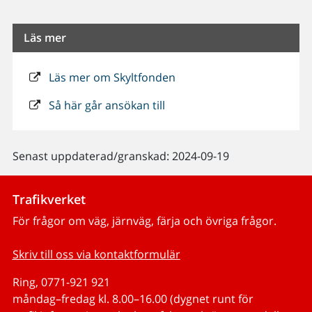
Läs mer
Läs mer om Skyltfonden
Så här går ansökan till
Senast uppdaterad/granskad: 2024-09-19
Trafikverket
För frågor om väg, järnväg, färja och övriga frågor.
Skriv till oss via kontaktformulär
Ring, 0771-921 921
måndag–fredag kl. 8.00–16.00 (dygnet runt för