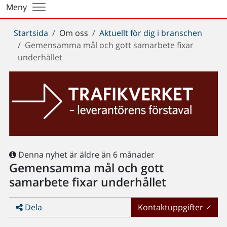
Meny
Du
Startsida
Om oss
Aktuellt för dig i branschen
är
Gemensamma mål och gott samarbete fixar
här:
underhållet
Denna nyhet är äldre än 6 månader
Gemensamma mål och gott
samarbete fixar underhållet
Dela
Kontaktuppgifter