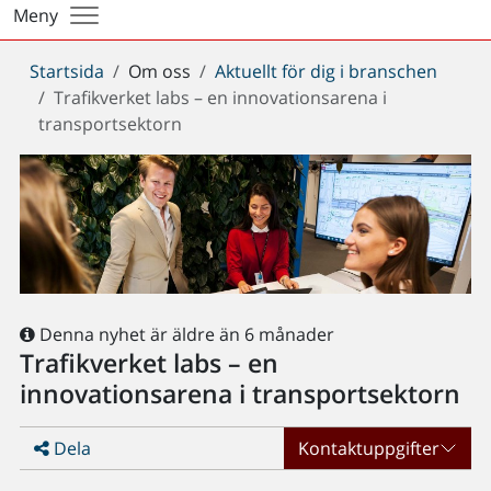
Meny
Du
Startsida
Om oss
Aktuellt för dig i branschen
är
Trafikverket labs – en innovationsarena i
här:
transportsektorn
Denna nyhet är äldre än 6 månader
Trafikverket labs – en
innovationsarena i transportsektorn
Dela
Kontaktuppgifter