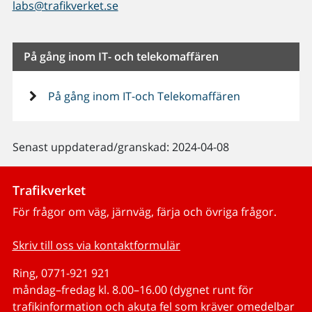
labs@trafikverket.se
På gång inom IT- och telekomaffären
På gång inom IT-och Telekomaffären
Senast uppdaterad/granskad: 2024-04-08
Trafikverket
För frågor om väg, järnväg, färja och övriga frågor.
Skriv till oss via kontaktformulär
Ring, 0771-921 921
måndag–fredag kl. 8.00–16.00 (dygnet runt för
trafikinformation och akuta fel som kräver omedelbar