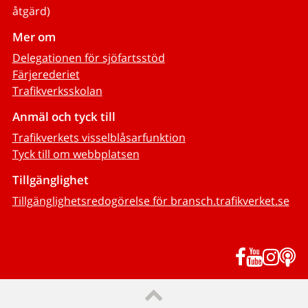
åtgärd)
Mer om
Delegationen för sjöfartsstöd
Färjerederiet
Trafikverksskolan
Anmäl och tyck till
Trafikverkets visselblåsarfunktion
Tyck till om webbplatsen
Tillgänglighet
Tillgänglighetsredogörelse för bransch.trafikverket.se
Facebook
YouTub
Inst
P
Till sidans topp