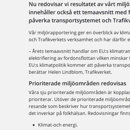
Nu redovisar vi resultatet av vårt mil
innehåller också ett temaavsnitt med 
påverka transportsystemet och Trafik
Vår miljörapportering ger en överblick av kli
och Trafikverkets verksamhet och har därför 
– Årets temaavsnitt handlar om EU:s klimatr
elektrifiering av fordonsflottan vilken minska
EU:s klimatpolitik kommer att påverka transpor
berättar Helen Lindblom, Trafikverket.
Prioriterade miljöområden redovisas
Våra sju prioriterade miljöområden är kopplade
prioriterar. Utöver de prioriterade miljöomr
resande som beskriver hur transportsystemet g
det inverkar på folkhälsan. Redovisningar fin
Klimat-och energi.