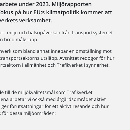
jöarbete under 2023. Miljörapporten
fokus på hur EU:s klimatpolitik kommer att
verkets verksamhet.
mat-, miljö och hälsopåverkan från transportsystemet
en bred målgrupp.
amverk som bland annat innebär en omställning mot
r transportsektorns utsläpp. Avsnittet redogör för hur
tsektorn i allmänhet och Trafikverket i synnerhet,
 till de miljökvalitetsmål som Trafikverket
ådena arbetar vi också med åtgärdsområdet aktivt
er förutsättningar för ett aktivt resande och hur
ns för dessa miljöområden: