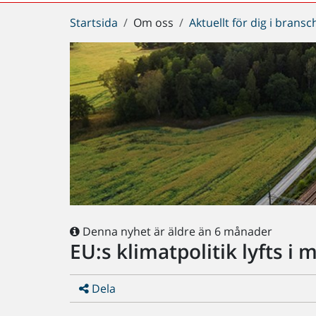
Du
Startsida
Om oss
Aktuellt för dig i brans
är
här:
Denna nyhet är äldre än 6 månader
EU:s klimatpolitik lyfts i 
Dela