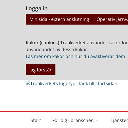
Logga in
Min sida - extern anslutning
Operativ järnv
Kakor (cookies)
Trafikverket använder kakor fö
användandet av dessa kakor.
Läs mer om kakor och hur du avaktiverar dem
Jag förstår
Start
För dig i branschen
Tjänste
Startsida