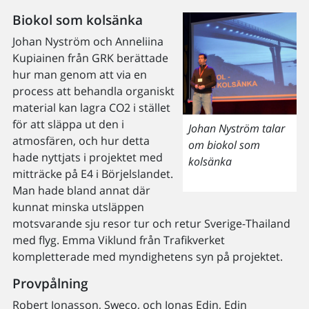
Biokol som kolsänka
Johan Nyström och Anneliina
Kupiainen från GRK berättade
hur man genom att via en
process att behandla organiskt
material kan lagra CO2 i stället
för att släppa ut den i
Johan Nyström talar
atmosfären, och hur detta
om biokol som
hade nyttjats i projektet med
kolsänka
mitträcke på E4 i Börjelslandet.
Man hade bland annat där
kunnat minska utsläppen
motsvarande sju resor tur och retur Sverige-Thailand
med flyg. Emma Viklund från Trafikverket
kompletterade med myndighetens syn på projektet.
Provpålning
Robert Jonasson, Sweco, och Jonas Edin, Edin