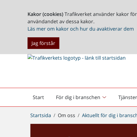
Kakor (cookies)
Trafikverket använder kakor fö
användandet av dessa kakor.
Läs mer om kakor och hur du avaktiverar dem
Jag förstår
Start
För dig i branschen
Tjänste
Startsida
Du
Startsida
Om oss
Aktuellt för dig i brans
är
här: