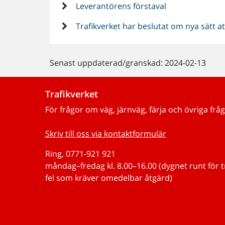
Leverantörens förstaval
Trafikverket har beslutat om nya sätt 
Senast uppdaterad/granskad: 2024-02-13
Trafikverket
För frågor om väg, järnväg, färja och övriga fråg
Skriv till oss via kontaktformulär
Ring, 0771-921 921
måndag–fredag kl. 8.00–16.00 (dygnet runt för 
fel som kräver omedelbar åtgärd)