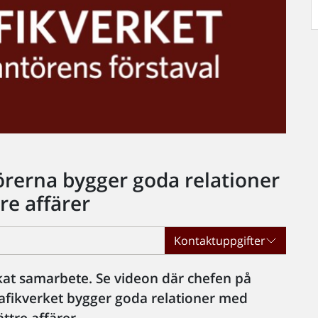
örerna bygger goda relationer
tre affärer
Kontaktuppgifter
ckat samarbete. Se videon där chefen på
rafikverket bygger goda relationer med
ättre affärer.